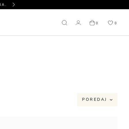
NA.
PITAJTE NAS SVE U VEZI PROIZVODA KOJ
Next
0
0
NIŽENJE
OUTLET
POREDAJ