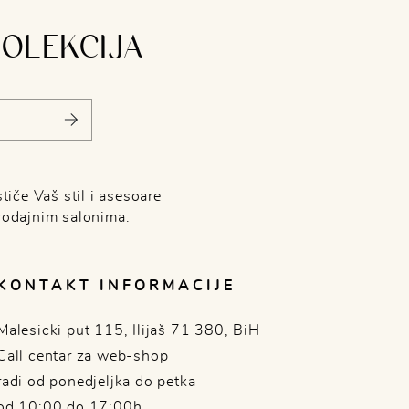
KOLEKCIJA
tiče Vaš stil i asesoare
rodajnim salonima.
KONTAKT INFORMACIJE
Malesicki put 115, Ilijaš 71 380, BiH
Call centar za web-shop
radi od ponedjeljka do petka
od 10:00 do 17:00h