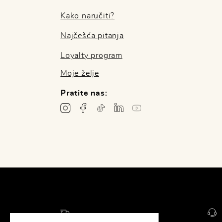
Kako naručiti?
Najčešća pitanja
Loyalty program
Moje želje
Pratite nas: