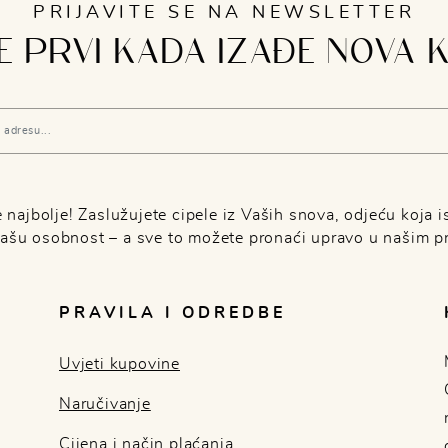
PRIJAVITE SE NA NEWSLETTER
 PRVI KADA IZAĐE NOVA 
najbolje! Zaslužujete cipele iz Vaših snova, odjeću koja is
Vašu osobnost – a sve to možete pronaći upravo u našim p
PRAVILA I ODREDBE
Uvjeti kupovine
Naručivanje
Cijena i način plaćanja