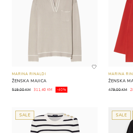
MARINA RINALDI
MARINA RIN
ŽENSKA MAJICA
ŽENSKA MA
519,00 KM
311,40 KM
-40%
479,00 KM
2
SALE
SALE