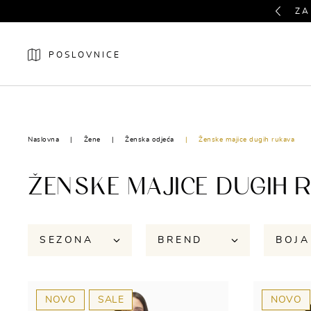
Previous
ZA
POSLOVNICE
NOVO
ŽENE
Naslovna
Žene
Ženska odjeća
Ženske majice dugih rukava
ŽENSKE MAJICE DUGIH 
SEZONA
BREND
BOJA
NOVO
SALE
NOVO