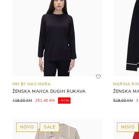
MM BY MAX MARA
MARINA RIN
ŽENSKA MAJICA DUGIH RUKAVA
ŽENSKA MA
419,00 KM
251,40 KM
-40%
519,00 KM
3
NOVO
SALE
NOVO