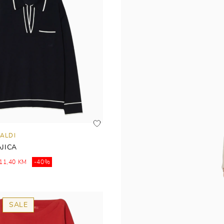
ALDI
JICA
11,40 KM
-40%
SALE