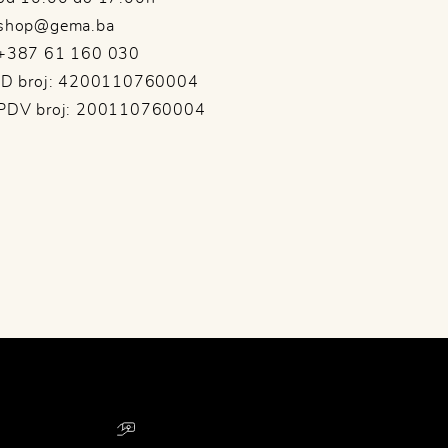
shop@gema.ba
+387 61 160 030
ID broj: 4200110760004
PDV broj: 200110760004