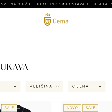
 SVE NARUDŽBE PREKO 150 KM DOSTAVA JE BESPLAT
MUŠKARCI
BRENDOVI
S
RUKAVA
VELIČINA
CIJENA
SALE
NOVO
SALE