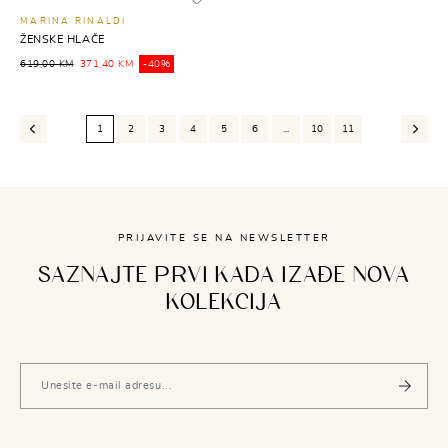
MARINA RINALDI
ŽENSKE HLAČE
619,00 KM
371,40 KM
-40%
1
2
3
4
5
6
...
10
11
PRIJAVITE SE NA NEWSLETTER
SAZNAJTE PRVI KADA IZAĐE NOVA
KOLEKCIJA