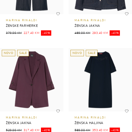
MARINA RINALDI
MARINA RINALDI
ŽENSKE FARMERKE
ŽENSKA JAKNA
379,00 KM
227,40 KM
-40%
489,00 KM
293,40 KM
-40%
NOVO
SALE
NOVO
SALE
MARINA RINALDI
MARINA RINALDI
ŽENSKA JAKNA
ŽENSKA HALJINA
529,00 KM
317,40 KM
-40%
589,00 KM
353,40 KM
-40%