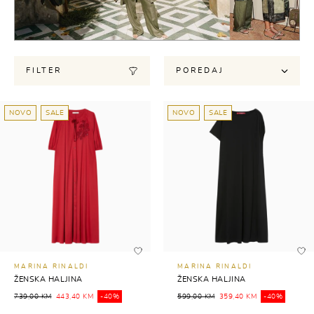
FILTER
POREDAJ
NOVO
SALE
NOVO
SALE
MARINA RINALDI
MARINA RINALDI
ŽENSKA HALJINA
ŽENSKA HALJINA
739,00 KM
443,40 KM
-40%
599,00 KM
359,40 KM
-40%