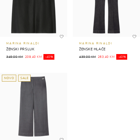
MARINA RINALDI
MARINA RINALDI
ŽENSKI PRSLUK
ŽENSKE HLAČE
349,00 KM
209,40 KM
-40%
439,00 KM
263,40 KM
-40%
NOVO
SALE