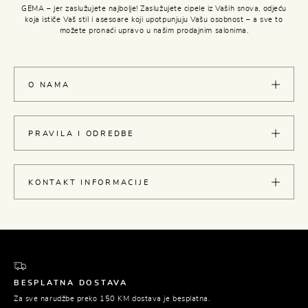
GEMA – jer zaslužujete najbolje! Zaslužujete cipele iz Vaših snova, odjeću
koja ističe Vaš stil i asesoare koji upotpunjuju Vašu osobnost – a sve to
možete pronaći upravo u našim prodajnim salonima.
O NAMA
PRAVILA I ODREDBE
KONTAKT INFORMACIJE
BESPLATNA DOSTAVA
Za sve narudžbe preko 150 KM dostava je besplatna.