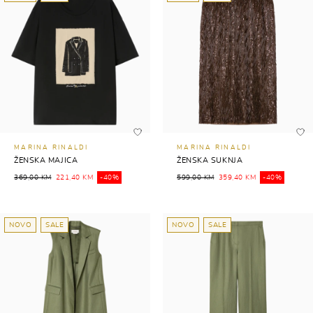
MARINA RINALDI
MARINA RINALDI
ŽENSKA MAJICA
ŽENSKA SUKNJA
369,00 KM
221,40 KM
-40%
599,00 KM
359,40 KM
-40%
NOVO
SALE
NOVO
SALE