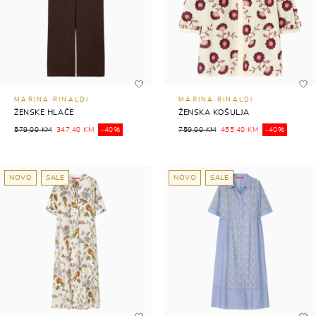
MARINA RINALDI
MARINA RINALDI
ŽENSKE HLAČE
ŽENSKA KOŠULJA
579,00 KM
347,40 KM
-40%
759,00 KM
455,40 KM
-40%
NOVO
SALE
NOVO
SALE