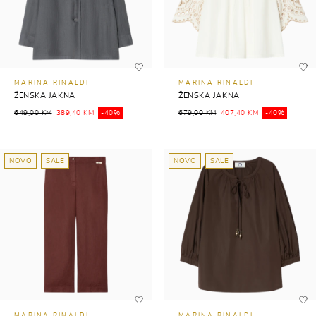
MARINA RINALDI
MARINA RINALDI
ŽENSKA JAKNA
ŽENSKA JAKNA
649,00 KM
389,40 KM
-40%
679,00 KM
407,40 KM
-40%
NOVO
SALE
NOVO
SALE
MARINA RINALDI
MARINA RINALDI