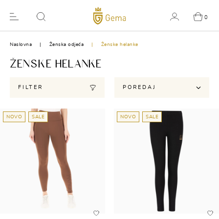
0
Naslovna
Ženska odjeća
Ženske helanke
ŽENSKE HELANKE
FILTER
POREDAJ
NOVO
SALE
NOVO
SALE