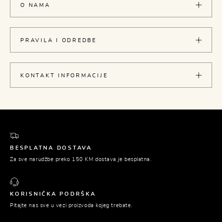
O NAMA
PRAVILA I ODREDBE
KONTAKT INFORMACIJE
BESPLATNA DOSTAVA
Za sve narudžbe preko 150 KM dostava je besplatna.
KORISNIČKA PODRŠKA
Pitajte nas sve u vezi proizvoda kojeg trebate.