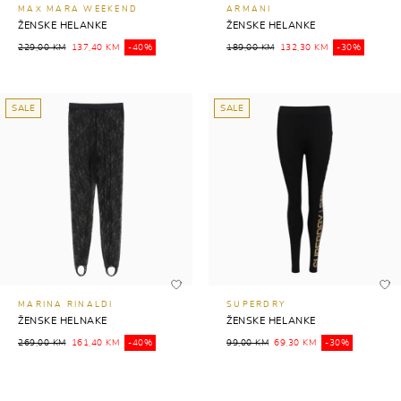
MAX MARA WEEKEND
ARMANI
ŽENSKE HELANKE
ŽENSKE HELANKE
229,00 KM
137,40 KM
-40%
189,00 KM
132,30 KM
-30%
SALE
SALE
MARINA RINALDI
SUPERDRY
ŽENSKE HELNAKE
ŽENSKE HELANKE
269,00 KM
161,40 KM
-40%
99,00 KM
69,30 KM
-30%