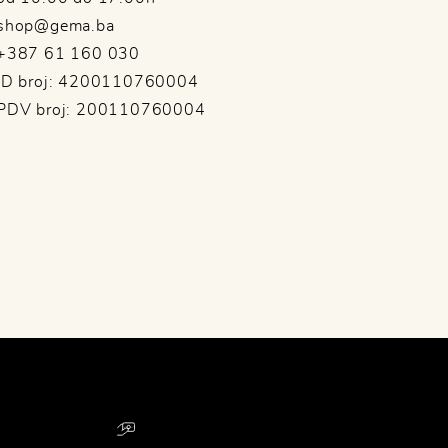
shop@gema.ba
+387 61 160 030
ID broj: 4200110760004
PDV broj: 200110760004