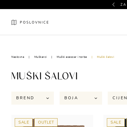
Previous
ZA
POSLOVNICE
NOVO
ŽENE
Naslovna
Muškarci
Muški asesoar i torbe
Muški šalovi
MUŠKI ŠALOVI
BREND
BOJA
CIJE
SALE
OUTLET
SALE