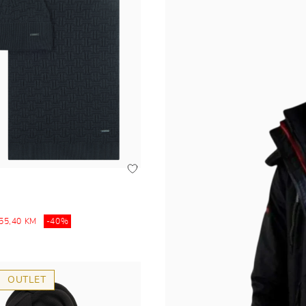
55,40 KM
-40%
OUTLET