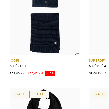
JOOP!
SUPERDRY
MUŠKI SET
MUŠKI ŠAL
259,00 KM
155,40 KM
-40%
69,00 KM
34
SALE
OUTLET
SALE