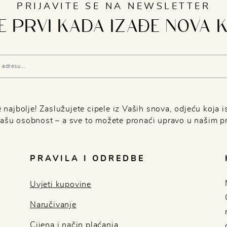
PRIJAVITE SE NA NEWSLETTER
 PRVI KADA IZAĐE NOVA 
najbolje! Zaslužujete cipele iz Vaših snova, odjeću koja is
Vašu osobnost – a sve to možete pronaći upravo u našim p
PRAVILA I ODREDBE
Uvjeti kupovine
Naručivanje
Cijena i način plaćanja