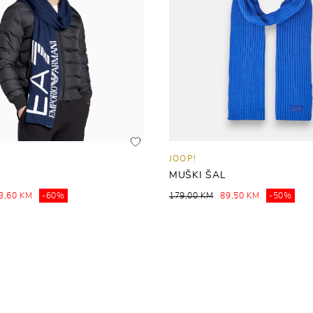
JOOP!
MUŠKI ŠAL
3,60 KM
-60%
179,00 KM
89,50 KM
-50%