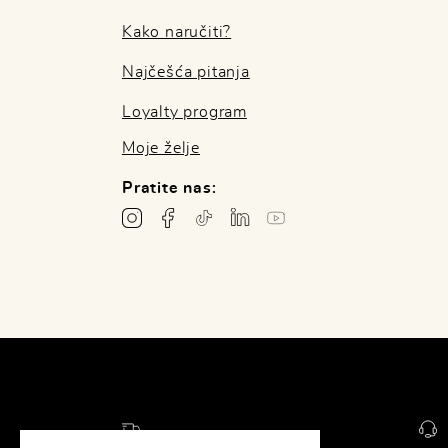
Kako naručiti?
Najčešća pitanja
Loyalty program
Moje želje
Pratite nas: