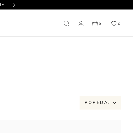
NA.
PITAJTE NAS SVE U VEZI PROIZVODA KOJ
Next
0
0
NIŽENJE
OUTLET
POREDAJ