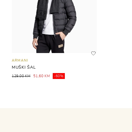
ARMANI
MUŠKI ŠAL
129,00 KM
51,60 KM
-60%