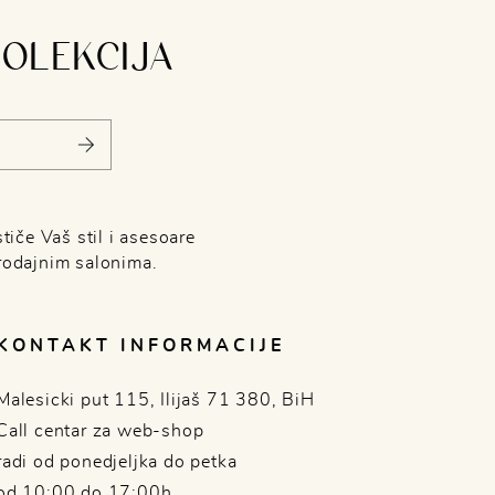
KOLEKCIJA
tiče Vaš stil i asesoare
rodajnim salonima.
KONTAKT INFORMACIJE
Malesicki put 115, Ilijaš 71 380, BiH
Call centar za web-shop
radi od ponedjeljka do petka
od 10:00 do 17:00h