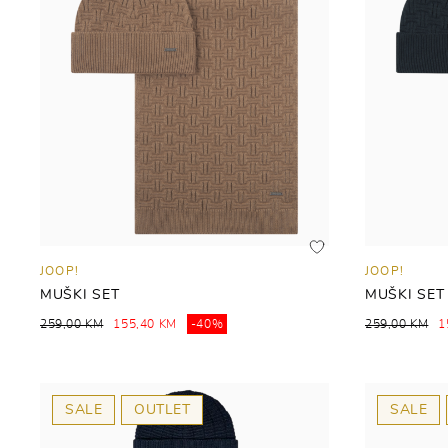
JOOP!
JOOP!
MUŠKI SET
MUŠKI SET
259,00 KM
155,40 KM
-40%
259,00 KM
1
SALE
OUTLET
SALE