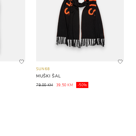
SUN68
MUŠKI ŠAL
79,00 KM
39,50 KM
-50%