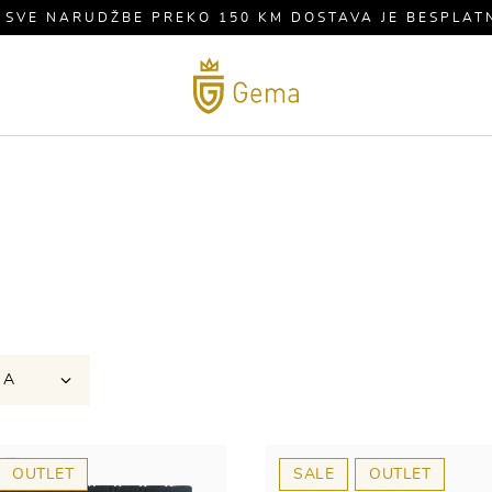
 SVE NARUDŽBE PREKO 150 KM DOSTAVA JE BESPLAT
MUŠKARCI
BRENDOVI
S
NA
OUTLET
SALE
OUTLET