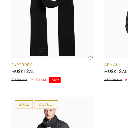
SUPERDRY
ARMANI
MUŠKI ŠAL
MUŠKI ŠAL
79,00 KM
39,50 KM
-50%
159,00 KM
6
SALE
OUTLET