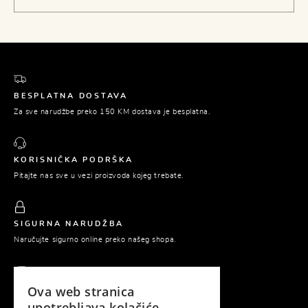
BESPLATNA DOSTAVA
Za sve narudžbe preko 150 KM dostava je besplatna.
KORISNIČKA PODRŠKA
Pitajte nas sve u vezi proizvoda kojeg trebate.
SIGURNA NARUDŽBA
Naručujte sigurno online preko našeg shopa.
Ova web stranica
PLAĆANJE POUZEĆEM
upotrebljava kolačiće.
Platite tek prilikom preuzimanja naručene robe.