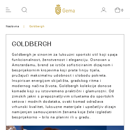
0
Naslovna
Goldbergh
GOLDBERGH
Goldbergh je sinonim za luksuzni sportski stil koji spaja
funkcionalnost, ženstvenost i eleganciju. Osnovan u
Amsterdamu, brend se ističe sofisticiranim dizajnom i
besprijekornim krojevima koji prate liniju tijela,
pružajući maksimalnu udobnost i slobodu pokreta.
Inspirisan energijom skijališta, gradskog ritma i
modernog načina života, Goldbergh kolekcije donose
komade koji su istovremeno praktični i glamurozni. Od
zimskih jakni s prepoznatljivim siluetama do sportskih
setova i modnih dodataka, svaki komad odražava
vrhunski kvalitet, luksuzne materijale i upečatljiv dizajn
namijenjen samouvjerenim ženama koje žele izgledati
besprijekorno – bilo na planini ili u gradu.