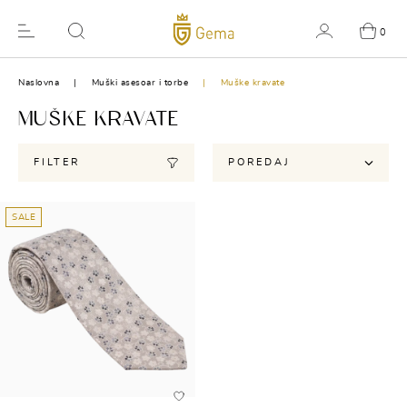
0
Naslovna
Muški asesoar i torbe
Muške kravate
MUŠKE KRAVATE
FILTER
POREDAJ
SALE