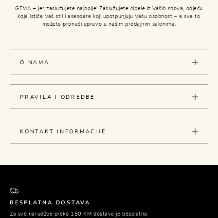
GEMA – jer zaslužujete najbolje! Zaslužujete cipele iz Vaših snova, odjeću
koja ističe Vaš stil i asesoare koji upotpunjuju Vašu osobnost – a sve to
možete pronaći upravo u našim prodajnim salonima.
O NAMA
PRAVILA I ODREDBE
KONTAKT INFORMACIJE
BESPLATNA DOSTAVA
Za sve narudžbe preko 150 KM dostava je besplatna.