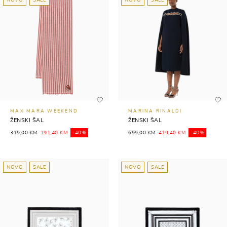
NOVO
SALE
NOVO
SALE
MAX MARA WEEKEND
MARINA RINALDI
ŽENSKI ŠAL
ŽENSKI ŠAL
319,00 KM
191,40 KM
-40%
699,00 KM
419,40 KM
-40%
NOVO
SALE
NOVO
SALE