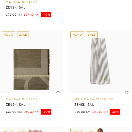
MARINA RINALDI
ŽENSKI ŠAL
179,00 KM
107,40 KM
-40%
NOVO
SALE
NOVO
SALE
MARINA RINALDI
MAX MARA WEEKEND
ŽENSKI ŠAL
ŽENSKI ŠAL
449,00 KM
269,40 KM
-40%
319,00 KM
191,40 KM
-40%