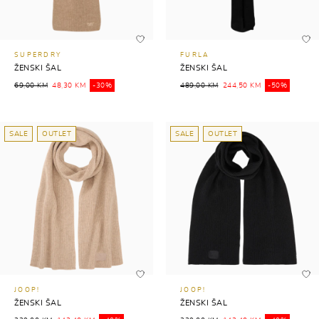
SUPERDRY
FURLA
ŽENSKI ŠAL
ŽENSKI ŠAL
69,00 KM
48,30 KM
-30%
489,00 KM
244,50 KM
-50%
SALE
OUTLET
SALE
OUTLET
JOOP!
JOOP!
ŽENSKI ŠAL
ŽENSKI ŠAL