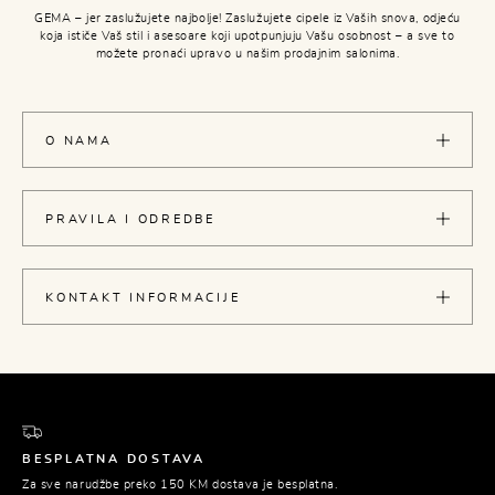
GEMA – jer zaslužujete najbolje! Zaslužujete cipele iz Vaših snova, odjeću
koja ističe Vaš stil i asesoare koji upotpunjuju Vašu osobnost – a sve to
možete pronaći upravo u našim prodajnim salonima.
O NAMA
PRAVILA I ODREDBE
KONTAKT INFORMACIJE
BESPLATNA DOSTAVA
Za sve narudžbe preko 150 KM dostava je besplatna.