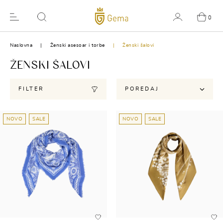
0
Naslovna
Ženski asesoar i torbe
Ženski šalovi
ŽENSKI ŠALOVI
FILTER
POREDAJ
NOVO
SALE
NOVO
SALE