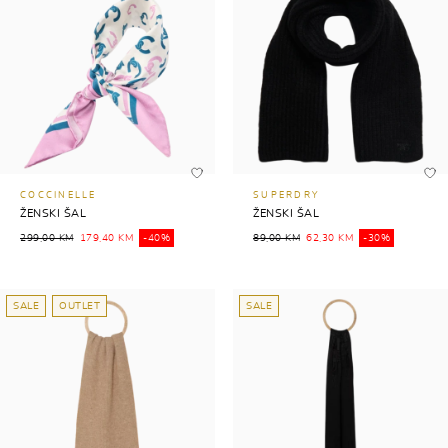
COCCINELLE
SUPERDRY
ŽENSKI ŠAL
ŽENSKI ŠAL
299,00 KM
179,40 KM
-40%
89,00 KM
62,30 KM
-30%
SALE
OUTLET
SALE