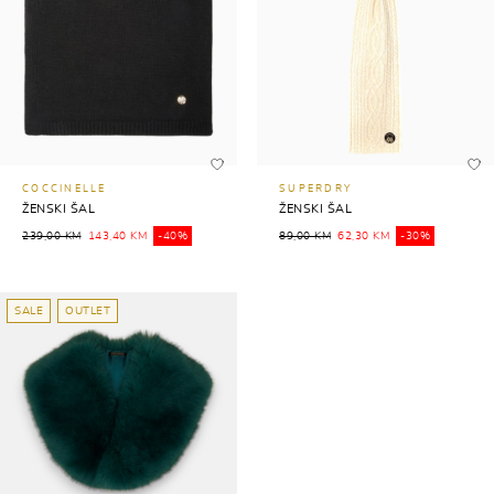
COCCINELLE
SUPERDRY
ŽENSKI ŠAL
ŽENSKI ŠAL
239,00 KM
143,40 KM
-40%
89,00 KM
62,30 KM
-30%
SALE
OUTLET