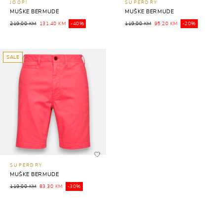
JOOP!
SUPERDRY
MUŠKE BERMUDE
MUŠKE BERMUDE
219,00 KM
131,40 KM
-40%
119,00 KM
95,20 KM
-20%
SALE
SUPERDRY
MUŠKE BERMUDE
119,00 KM
83,30 KM
-30%