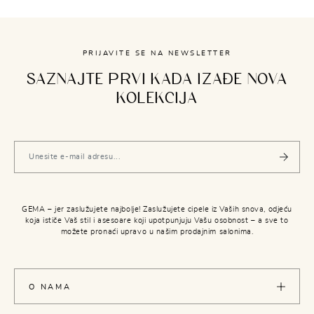
PRIJAVITE SE NA NEWSLETTER
SAZNAJTE PRVI KADA IZAĐE NOVA
KOLEKCIJA
GEMA – jer zaslužujete najbolje! Zaslužujete cipele iz Vaših snova, odjeću
koja ističe Vaš stil i asesoare koji upotpunjuju Vašu osobnost – a sve to
možete pronaći upravo u našim prodajnim salonima.
O NAMA