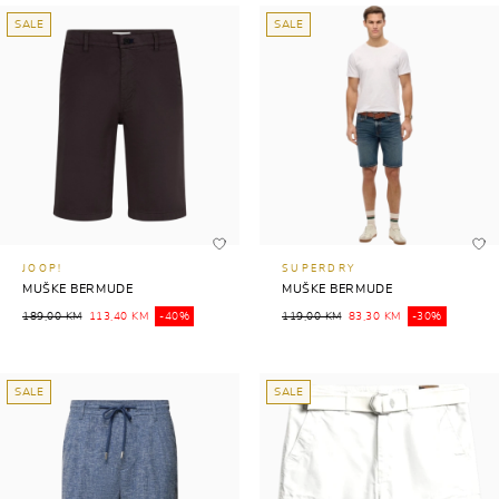
SALE
SALE
JOOP!
SUPERDRY
MUŠKE BERMUDE
MUŠKE BERMUDE
189,00 KM
113,40 KM
-40%
119,00 KM
83,30 KM
-30%
SALE
SALE