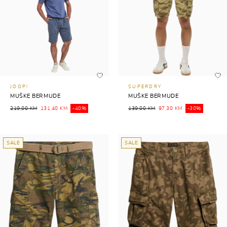
JOOP!
SUPERDRY
MUŠKE BERMUDE
MUŠKE BERMUDE
219,00 KM
131,40 KM
-40%
139,00 KM
97,30 KM
-30%
SALE
SALE