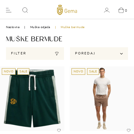
0
Naslovna
Muška odjeća
Muške bermude
MUŠKE BERMUDE
FILTER
POREDAJ
NOVO
SALE
NOVO
SALE