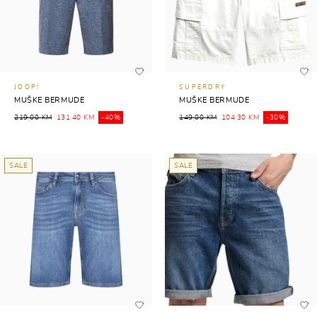
JOOP!
SUPERDRY
MUŠKE BERMUDE
MUŠKE BERMUDE
219,00 KM
131,40 KM
-40%
149,00 KM
104,30 KM
-30%
SALE
SALE