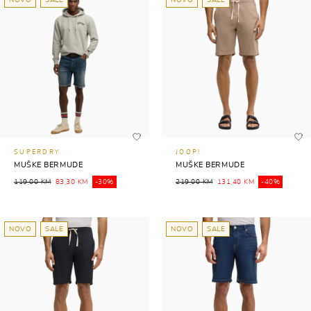
NOVO
SALE
NOVO
SALE
SUPERDRY
JOOP!
MUŠKE BERMUDE
MUŠKE BERMUDE
119,00 KM
83,30 KM
-30%
219,00 KM
131,40 KM
-40%
NOVO
SALE
NOVO
SALE