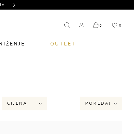
NA.
PITAJTE NAS SVE U VEZI PROIZVODA KOJ
Next
0
0
NIŽENJE
OUTLET
CIJENA
POREDAJ