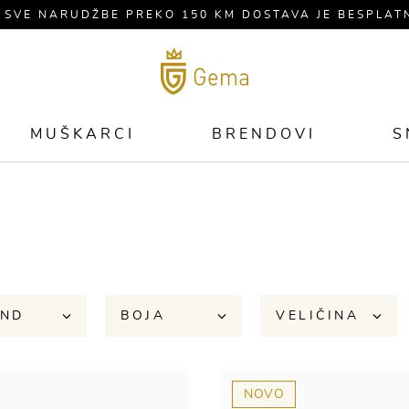
 SVE NARUDŽBE PREKO 150 KM DOSTAVA JE BESPLAT
MUŠKARCI
BRENDOVI
S
END
BOJA
VELIČINA
NOVO