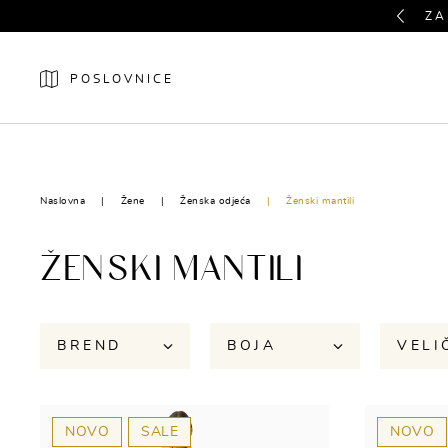
Previous
ZA
POSLOVNICE
NOVO
ŽENE
Naslovna
Žene
Ženska odjeća
Ženski mantili
ŽENSKI MANTILI
BREND
BOJA
VELI
NOVO
SALE
NOVO