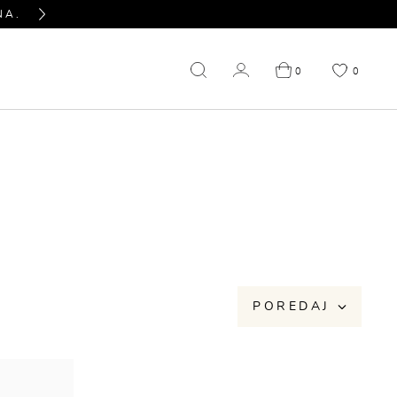
NA.
PITAJTE NAS SVE U VEZI PROIZVODA KOJ
Next
0
0
NIŽENJE
OUTLET
POREDAJ