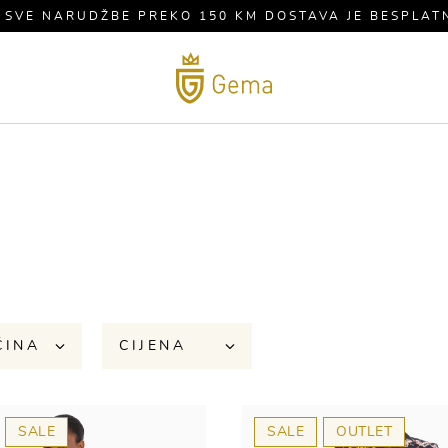
 SVE NARUDŽBE PREKO 150 KM DOSTAVA JE BESPLAT
MUŠKARCI
BRENDOVI
S
ČINA
CIJENA
SALE
SALE
OUTLET