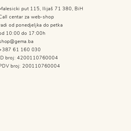
Malesicki put 115, Ilijaš 71 380, BiH
Call centar za web-shop
radi od ponedjeljka do petka
od 10:00 do 17:00h
shop@gema.ba
+387 61 160 030
ID broj: 4200110760004
PDV broj: 200110760004