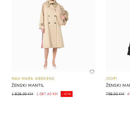
MAX MARA WEEKEND
JOOP!
ŽENSKI MANTIL
ŽENSKI MA
1.829,00 KM
1.097,40 KM
-40%
759,00 KM
4