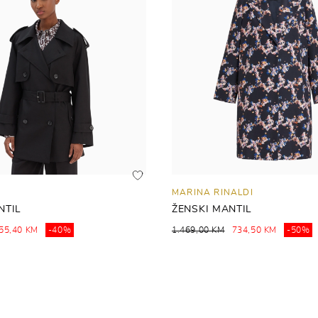
MARINA RINALDI
NTIL
ŽENSKI MANTIL
55,40 KM
-40%
1.469,00 KM
734,50 KM
-50%