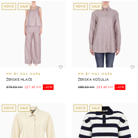
NOVO
SALE
NOVO
SALE
MM BY MAX MARA
MM BY MAX MARA
ŽENSKE HLAČE
ŽENSKA KOŠULJA
379,00 KM
227,40 KM
-40%
389,00 KM
233,40 KM
-40%
NOVO
SALE
NOVO
SALE