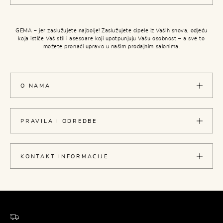
GEMA – jer zaslužujete najbolje! Zaslužujete cipele iz Vaših snova, odjeću
koja ističe Vaš stil i asesoare koji upotpunjuju Vašu osobnost – a sve to
možete pronaći upravo u našim prodajnim salonima.
O NAMA
PRAVILA I ODREDBE
KONTAKT INFORMACIJE