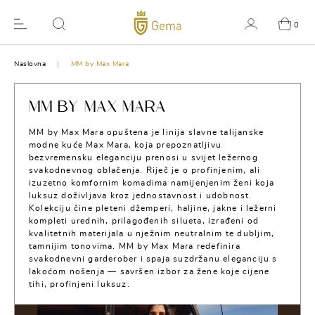
0
Naslovna
MM by Max Mara
MM BY MAX MARA
MM by Max Mara opuštena je linija slavne talijanske
modne kuće Max Mara, koja prepoznatljivu
bezvremensku eleganciju prenosi u svijet ležernog
svakodnevnog oblačenja. Riječ je o profinjenim, ali
izuzetno komfornim komadima namijenjenim ženi koja
luksuz doživljava kroz jednostavnost i udobnost.
Kolekciju čine pleteni džemperi, haljine, jakne i ležerni
kompleti urednih, prilagođenih silueta, izrađeni od
kvalitetnih materijala u nježnim neutralnim te dubljim,
tamnijim tonovima. MM by Max Mara redefinira
svakodnevni garderober i spaja suzdržanu eleganciju s
lakoćom nošenja — savršen izbor za žene koje cijene
tihi, profinjeni luksuz.