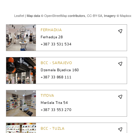
Leaflet
| Map data ©
OpenStreetMap
contributors,
CC-BY-SA
, Imagery ©
Mapbox
FERHADIJA
Ferhadija 28
+387 33 531 534
BCC - SARAJEVO
Dzemala Bijedica 160
+387 33 868 111
TITOVA
Maršala Tita 54
+387 33 553 270
BCC - TUZLA