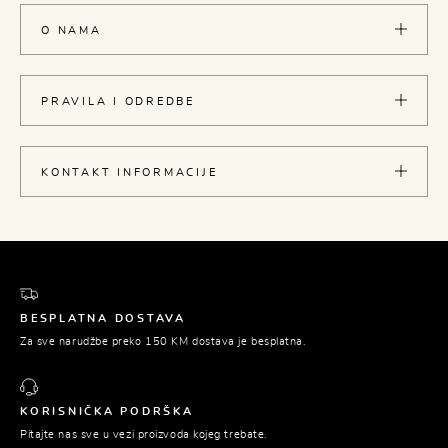
O NAMA
PRAVILA I ODREDBE
KONTAKT INFORMACIJE
BESPLATNA DOSTAVA
Za sve narudžbe preko 150 KM dostava je besplatna.
KORISNIČKA PODRŠKA
Pitajte nas sve u vezi proizvoda kojeg trebate.