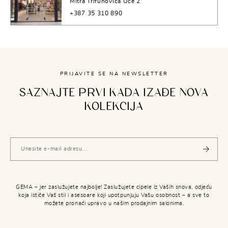
Mitra Trifunovića Uče 2
+387 35 310 890
PRIJAVITE SE NA NEWSLETTER
SAZNAJTE PRVI KADA IZAĐE NOVA
KOLEKCIJA
GEMA – jer zaslužujete najbolje! Zaslužujete cipele iz Vaših snova, odjeću
koja ističe Vaš stil i asesoare koji upotpunjuju Vašu osobnost – a sve to
možete pronaći upravo u našim prodajnim salonima.