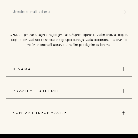
GEMA – jer zaslužujete najbolje! Zaslužujete cipele iz Vaših snova, odjeću
koja ističe Vaš stil i asesoare koji upotpunjuju Vašu osobnost – a sve to
možete pronaći upravo u našim prodajnim salonima.
O NAMA
PRAVILA I ODREDBE
KONTAKT INFORMACIJE