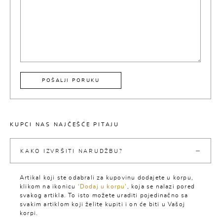
POŠALJI PORUKU
KUPCI NAS NAJČEŠĆE PITAJU
KAKO IZVRŠITI NARUDŽBU?
Artikal koji ste odabrali za kupovinu dodajete u korpu,
klikom na ikonicu
‘Dodaj u korpu’
, koja se nalazi pored
svakog artikla. To isto možete uraditi pojedinačno sa
svakim artiklom koji želite kupiti i on će biti u Vašoj
korpi.