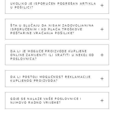
UKOLIKO JE ISPORUČEN POGREŠAN ARTIKLA
U POŠILJCI?
ŠTA U SLUČAJU DA NISAM ZADOVOLJAN/NA
ISPORUČENIM I KO PLAĆA TROŠKOVE
POŠTARINE VRAĆANJA POŠILJKE?
DA LI JE MOGUĆE PROIZVODE KUPLJENE
ONLINE ZAMIJENITI ILI VRATITI U NEKOJ OD
POSLOVNICA?
DA LI POSTOJI MOGUĆNOST REKLAMACIJE
KUPLJENOG PROIZVODA?
GDJE SE NALAZE VAŠE POSLOVNICE I
NJIHOVO RADNO VRIJEME?