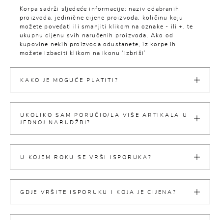
Korpa sadrži sljedeće informacije: naziv odabranih
proizvoda, jedinične cijene proizvoda, količinu koju
možete povećati ili smanjiti klikom na oznake - ili +, te
ukupnu cijenu svih naručenih proizvoda. Ako od
kupovine nekih proizvoda odustanete, iz korpe ih
možete izbaciti klikom na ikonu ‘izbriši’
KAKO JE MOGUĆE PLATITI?
UKOLIKO SAM PORUČIO/LA VIŠE ARTIKALA U
JEDNOJ NARUDŽBI?
U KOJEM ROKU SE VRŠI ISPORUKA?
GDJE VRŠITE ISPORUKU I KOJA JE CIJENA?