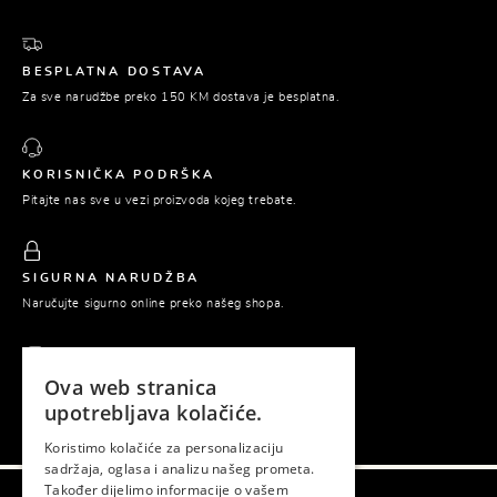
BESPLATNA DOSTAVA
Za sve narudžbe preko 150 KM dostava je besplatna.
KORISNIČKA PODRŠKA
Pitajte nas sve u vezi proizvoda kojeg trebate.
SIGURNA NARUDŽBA
Naručujte sigurno online preko našeg shopa.
Ova web stranica
PLAĆANJE POUZEĆEM
upotrebljava kolačiće.
Platite tek prilikom preuzimanja naručene robe.
Koristimo kolačiće za personalizaciju
sadržaja, oglasa i analizu našeg prometa.
Također dijelimo informacije o vašem