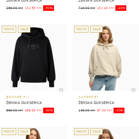
ŽENSKA DUKSERICA
ŽENSKA DUKSERICA
269,00 KM
134,50 KM
-50%
719,00 KM
431,40 KM
-40%
NOVO
SALE
NOVO
SALE
BOGNER F+I
SUPERDRY
ŽENSKA DUKSERICA
ŽENSKA DUKSERICA
669,00 KM
468,30 KM
-30%
139,00 KM
97,30 KM
-30%
NOVO
SALE
NOVO
SALE