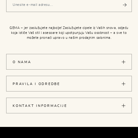
GEMA – jer zaslužujete najbolje! Zaslužujete cipele iz Vaših snova, odjeću
koja ističe Vaš stil i asesoare koji upotpunjuju Vašu osobnost – a sve to
možete pronaći upravo u našim prodajnim salonima.
O NAMA
PRAVILA I ODREDBE
KONTAKT INFORMACIJE