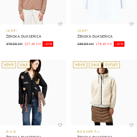
JOOP!
JOOP!
ŽENSKA DUKSERICA
ŽENSKA DUKSERICA
379,00 KM
227,40 KM
-40%
299,00 KM
179,40 KM
-40%
NOVO
SALE
NOVO
SALE
OUTLET
DIXIE
BOGNER F+I