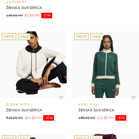
SUPERDRY
ŽENSKA DUKSERICA
139,00 KM
97,30 KM
-30%
NOVO
SALE
NOVO
SALE
ELENA MIRO
KARL KANI
ŽENSKA DUKSERICA
ŽENSKA DUKSERICA
519,00 KM
311,40 KM
-40%
159,00 KM
111,30 KM
-30%