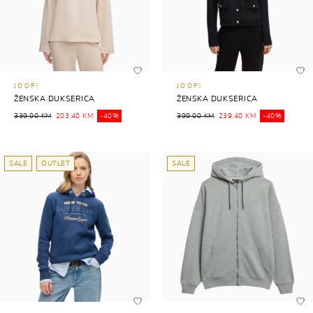
JOOP!
JOOP!
ŽENSKA DUKSERICA
ŽENSKA DUKSERICA
339,00 KM
203,40 KM
-40%
399,00 KM
239,40 KM
-40%
SALE
OUTLET
SALE