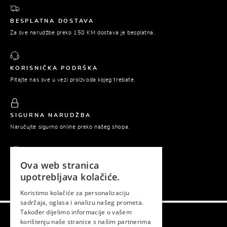
BESPLATNA DOSTAVA
Za sve narudžbe preko 150 KM dostava je besplatna.
KORISNIČKA PODRŠKA
Pitajte nas sve u vezi proizvoda kojeg trebate.
SIGURNA NARUDŽBA
Naručujte sigurno online preko našeg shopa.
Ova web stranica
PLAĆANJE POUZEĆEM
upotrebljava kolačiće.
Platite tek prilikom preuzimanja naručene robe.
Koristimo kolačiće za personalizaciju
sadržaja, oglasa i analizu našeg prometa.
Također dijelimo informacije o vašem
korištenju naše stranice s našim partnerima