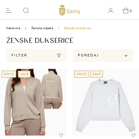
0
Naslovna
Ženska odjeća
Ženske dukserice
ŽENSKE DUKSERICE
FILTER
POREDAJ
NOVO
SALE
NOVO
SALE