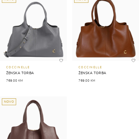
COCCINELLE
COCCINELLE
ŽENSKA TORBA
ŽENSKA TORBA
769,00 KM
769,00 KM
NOVO