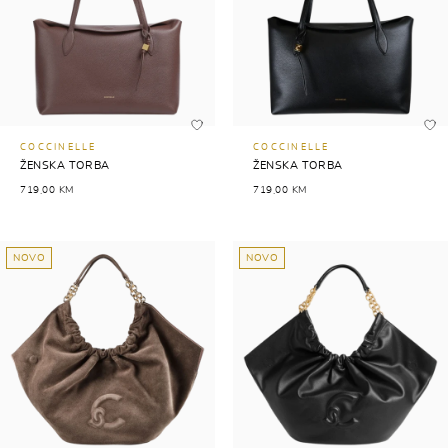
COCCINELLE
COCCINELLE
ŽENSKA TORBA
ŽENSKA TORBA
719,00 KM
719,00 KM
NOVO
NOVO