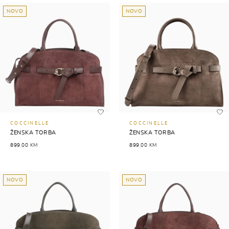
NOVO
NOVO
COCCINELLE
COCCINELLE
ŽENSKA TORBA
ŽENSKA TORBA
899,00 KM
899,00 KM
NOVO
NOVO