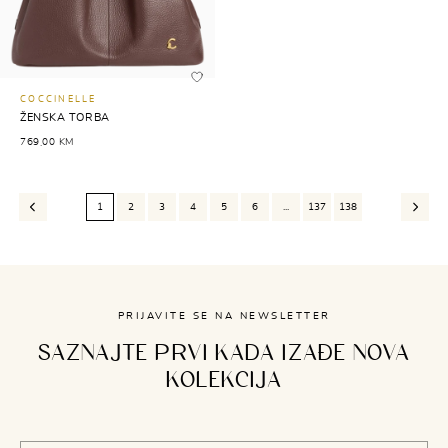
COCCINELLE
ŽENSKA TORBA
769,00 KM
1
2
3
4
5
6
...
137
138
PRIJAVITE SE NA NEWSLETTER
SAZNAJTE PRVI KADA IZAĐE NOVA
KOLEKCIJA