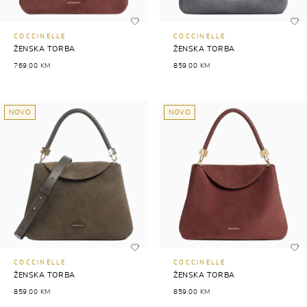
COCCINELLE
COCCINELLE
ŽENSKA TORBA
ŽENSKA TORBA
769,00 KM
859,00 KM
NOVO
NOVO
COCCINELLE
COCCINELLE
ŽENSKA TORBA
ŽENSKA TORBA
859,00 KM
859,00 KM