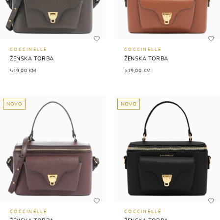
COCCINELLE
COCCINELLE
ŽENSKA TORBA
ŽENSKA TORBA
519,00 KM
519,00 KM
NOVO
NOVO
COCCINELLE
COCCINELLE