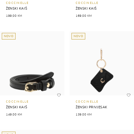
COCCINELLE
COCCINELLE
ŽENSKI KAIŠ
ŽENSKI KAIŠ
199,00 KM
169,00 KM
NOVO
NOVO
COCCINELLE
COCCINELLE
ŽENSKI KAIŠ
ŽENSKI PRIVJESAK
149,00 KM
139,00 KM