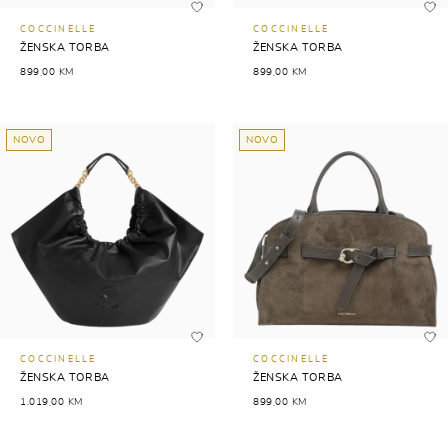
COCCINELLE
COCCINELLE
ŽENSKA TORBA
ŽENSKA TORBA
899,00 KM
899,00 KM
NOVO
NOVO
COCCINELLE
COCCINELLE
ŽENSKA TORBA
ŽENSKA TORBA
1.019,00 KM
899,00 KM