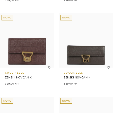
219,00 KM
319,00 KM
NOVO
NOVO
COCCINELLE
COCCINELLE
ŽENSKI NOVČANIK
ŽENSKI NOVČANIK
319,00 KM
319,00 KM
NOVO
NOVO