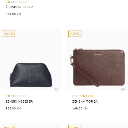
COCCINELLE
ŽENSKI NESESER
329,00 KM
NOVO
NOVO
COCCINELLE
COCCINELLE
ŽENSKI NESESER
ŽENSKA TORBA
329,00 KM
199,00 KM