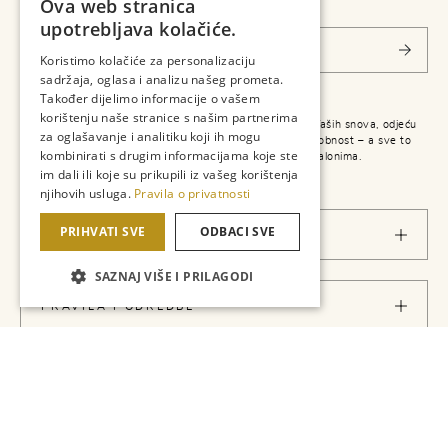
Ova web stranica
upotrebljava kolačiće.
Koristimo kolačiće za personalizaciju
sadržaja, oglasa i analizu našeg prometa.
Također dijelimo informacije o vašem
korištenju naše stranice s našim partnerima
GEMA – jer zaslužujete najbolje! Zaslužujete cipele iz Vaših snova, odjeću
za oglašavanje i analitiku koji ih mogu
koja ističe Vaš stil i asesoare koji upotpunjuju Vašu osobnost – a sve to
kombinirati s drugim informacijama koje ste
možete pronaći upravo u našim prodajnim salonima.
im dali ili koje su prikupili iz vašeg korištenja
njihovih usluga.
Pravila o privatnosti
PRIHVATI SVE
ODBACI SVE
O NAMA
SAZNAJ VIŠE I PRILAGODI
PRAVILA I ODREDBE
KONTAKT INFORMACIJE