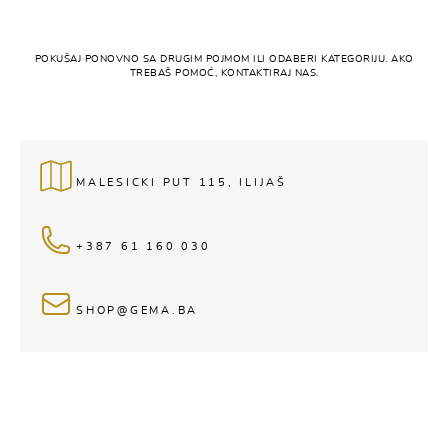
POKUŠAJ PONOVNO SA DRUGIM POJMOM ILI ODABERI KATEGORIJU. AKO
TREBAŠ POMOĆ, KONTAKTIRAJ NAS.
MALESICKI PUT 115, ILIJAŠ
+387 61 160 030
SHOP@GEMA.BA