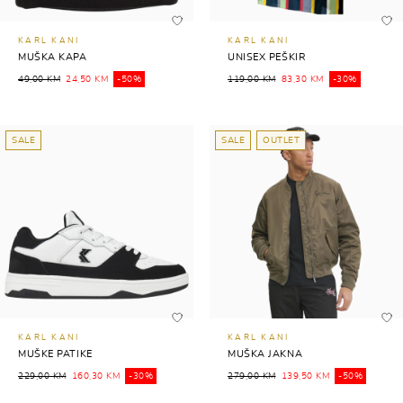
KARL KANI
KARL KANI
MUŠKA KAPA
UNISEX PEŠKIR
49,00 KM
24,50 KM
-50%
119,00 KM
83,30 KM
-30%
SALE
SALE
OUTLET
KARL KANI
KARL KANI
MUŠKE PATIKE
MUŠKA JAKNA
229,00 KM
160,30 KM
-30%
279,00 KM
139,50 KM
-50%