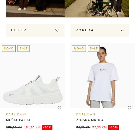
FILTER
POREDAJ
NOVO
SALE
NOVO
SALE
KARL KANI
KARL KANI
MUŠKE PATIKE
ŽENSKA MAJICA
259,00 KM
181,30 KM
-30%
79,00 KM
55,30 KM
-30%