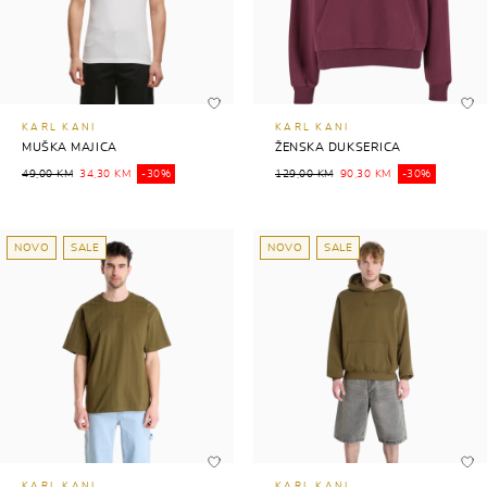
KARL KANI
KARL KANI
MUŠKA MAJICA
ŽENSKA DUKSERICA
49,00 KM
34,30 KM
-30%
129,00 KM
90,30 KM
-30%
NOVO
SALE
NOVO
SALE
KARL KANI
KARL KANI