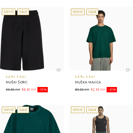
NOVO
SALE
NOVO
SALE
KARL KANI
KARL KANI
MUŠKI ŠORC
MUŠKA MAJICA
99,00 KM
69,30 KM
-30%
89,00 KM
62,30 KM
-30%
NOVO
SALE
NOVO
SALE