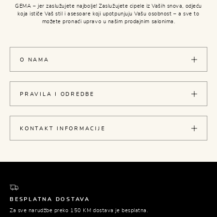
GEMA – jer zaslužujete najbolje! Zaslužujete cipele iz Vaših snova, odjeću
koja ističe Vaš stil i asesoare koji upotpunjuju Vašu osobnost – a sve to
možete pronaći upravo u našim prodajnim salonima.
O NAMA
PRAVILA I ODREDBE
KONTAKT INFORMACIJE
BESPLATNA DOSTAVA
Za sve narudžbe preko 150 KM dostava je besplatna.