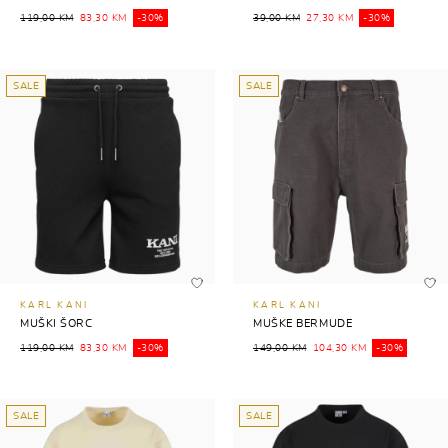
119,00 KM
83,30 KM
-30%
39,00 KM
27,30 KM
-30%
SALE
SALE
KARL KANI
KARL KANI
MUŠKI ŠORC
MUŠKE BERMUDE
119,00 KM
83,30 KM
-30%
149,00 KM
104,30 KM
-30%
SALE
SALE