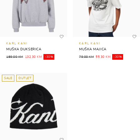
KARL KANI
KARL KANI
MUŠKA DUKSERICA
MUŠKA MAJICA
189,00 KM
132,30 KM
-30%
79,00 KM
55,30 KM
-30%
SALE
OUTLET