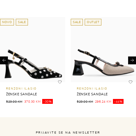
NOVO
SALE
SALE
OUTLET
Previous
Ne
RENZONI ILASIO
RENZONI ILASIO
ŽENSKE SANDALE
ŽENSKE SANDALE
529,00 KM
370,30 KM
-30%
529,00 KM
296,24 KM
-44%
PRIJAVITE SE NA NEWSLETTER