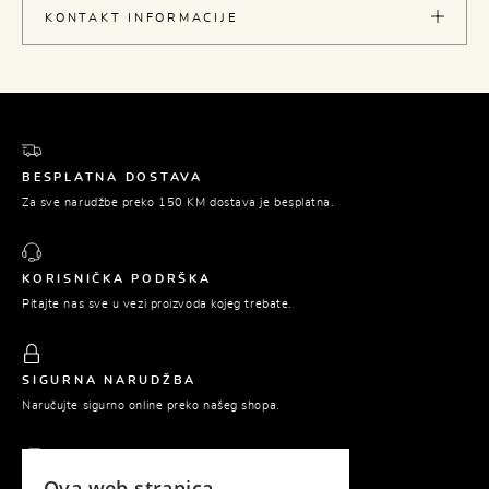
KONTAKT INFORMACIJE
BESPLATNA DOSTAVA
Za sve narudžbe preko 150 KM dostava je besplatna.
KORISNIČKA PODRŠKA
Pitajte nas sve u vezi proizvoda kojeg trebate.
SIGURNA NARUDŽBA
Naručujte sigurno online preko našeg shopa.
Ova web stranica
PLAĆANJE POUZEĆEM