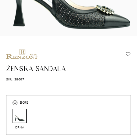
RENZONI ILASIO
ŽENSKA SANDALA
SKU: 38667
BOJE
CRNA