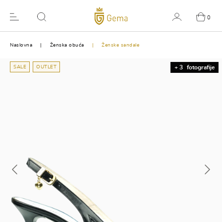
0
Naslovna
Ženska obuća
Ženske sandale
SALE
OUTLET
+ 3
fotografije