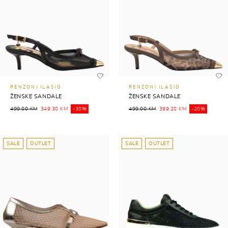
RENZONI ILASIO
RENZONI ILASIO
ŽENSKE SANDALE
ŽENSKE SANDALE
499,00 KM
349,30 KM
-30%
499,00 KM
399,20 KM
-20%
SALE
OUTLET
SALE
OUTLET