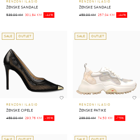
RENZONI ILASIO
RENZONI ILASIO
ŽENSKE SANDALE
ŽENSKE SANDALE
539,00 KM
301,84 KM
-44%
459,00 KM
257,04 KM
-44%
SALE
OUTLET
SALE
OUTLET
RENZONI ILASIO
RENZONI ILASIO
ŽENSKE CIPELE
ŽENSKE PATIKE
459,00 KM
293,76 KM
-36%
299,00 KM
74,50 KM
-75%
SALE
OUTLET
SALE
OUTLET