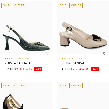
SALE
OUTLET
SALE
OUTLET
RENZONI ILASIO
RENZONI ILASIO
ŽENSKA SANDALA
ŽENSKE SANDALE
539,00 KM
301,84 KM
-44%
419,00 KM
234,64 KM
-44%
SALE
OUTLET
SALE
OUTLET