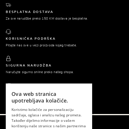
BESPLATNA DOSTAVA
Za sve narudžbe preko 150 KM dostava je besplatna.
KORISNIČKA PODRŠKA
Pitajte nas sve u vezi proizvoda kojeg trebate.
SIGURNA NARUDŽBA
Naručujte sigurno online preko našeg shopa.
Ova web stranica
PLAĆANJE POUZEĆEM
upotrebljava kolačiće.
Platite tek prilikom preuzimanja naručene robe.
Koristimo kolačiće za personalizaciju
sadržaja, oglasa i analizu našeg prometa.
Također dijelimo informacije o vašem
korištenju naše stranice s našim partnerima