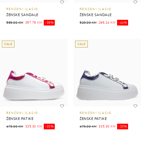
RENZONI ILASIO
RENZONI ILASIO
ŽENSKE SANDALE
ŽENSKE SANDALE
559,00 KM
357,76 KM
-36%
529,00 KM
296,24 KM
-44%
SALE
SALE
RENZONI ILASIO
RENZONI ILASIO
ŽENSKE PATIKE
ŽENSKE PATIKE
479,00 KM
335,30 KM
-30%
479,00 KM
335,30 KM
-30%