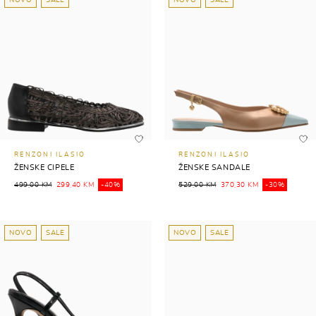
NOVO
SALE
NOVO
SALE
RENZONI ILASIO
RENZONI ILASIO
ŽENSKE CIPELE
ŽENSKE SANDALE
499,00 KM
299,40 KM
-40%
529,00 KM
370,30 KM
-30%
NOVO
SALE
NOVO
SALE