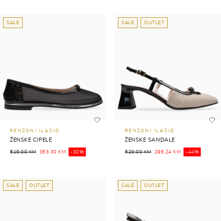
SALE
SALE
OUTLET
RENZONI ILASIO
RENZONI ILASIO
ŽENSKE CIPELE
ŽENSKE SANDALE
519,00 KM
363,30 KM
-30%
529,00 KM
296,24 KM
-44%
SALE
OUTLET
SALE
OUTLET