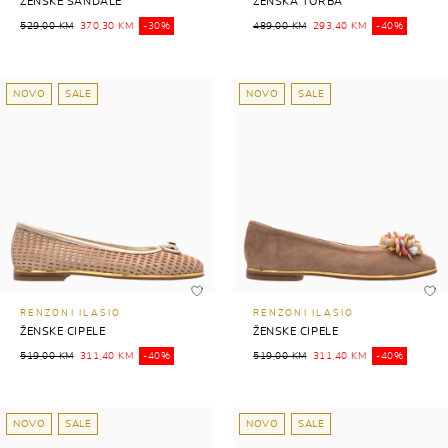
ŽENSKE SANDALE
ŽENSKA TORBA
529,00 KM
370,30 KM
-30%
489,00 KM
293,40 KM
-40%
NOVO
SALE
NOVO
SALE
RENZONI ILASIO
RENZONI ILASIO
ŽENSKE CIPELE
ŽENSKE CIPELE
519,00 KM
311,40 KM
-40%
519,00 KM
311,40 KM
-40%
NOVO
SALE
NOVO
SALE