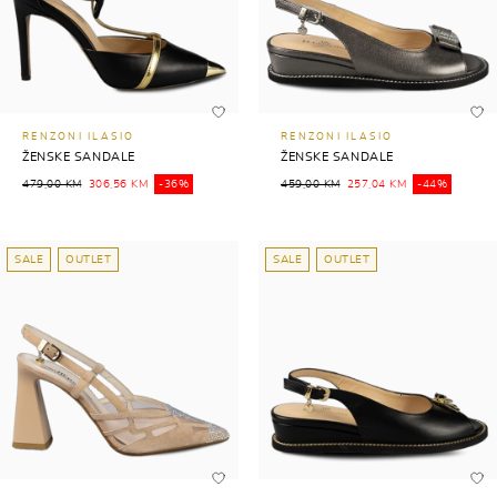
RENZONI ILASIO
RENZONI ILASIO
ŽENSKE SANDALE
ŽENSKE SANDALE
479,00 KM
306,56 KM
-36%
459,00 KM
257,04 KM
-44%
SALE
OUTLET
SALE
OUTLET