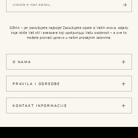
GEMA – jer zaslužujete najbolje! Zaslužujete cipele iz Vaših snova, odjeću
koja ističe Vaš stil i asesoare koji upotpunjuju Vašu osobnost – a sve to
možete pronaći upravo u našim prodajnim salonima.
O NAMA
PRAVILA I ODREDBE
KONTAKT INFORMACIJE