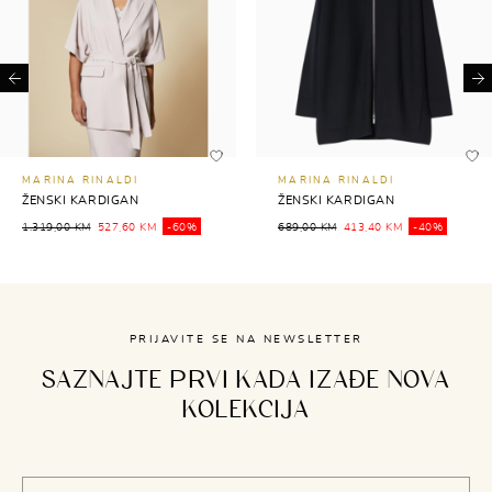
Previous
Ne
MARINA RINALDI
MARINA RINALDI
ŽENSKI KARDIGAN
ŽENSKI KARDIGAN
1.319,00 KM
527,60 KM
-60%
689,00 KM
413,40 KM
-40%
PRIJAVITE SE NA NEWSLETTER
SAZNAJTE PRVI KADA IZAĐE NOVA
KOLEKCIJA