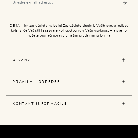
GEMA – jer zaslužujete najbolje! Zaslužujete cipele iz Vaših snova, odjeću
koja ističe Vaš stil i asesoare koji upotpunjuju Vašu osobnost – a sve to
možete pronaći upravo u našim prodajnim salonima.
O NAMA
PRAVILA I ODREDBE
KONTAKT INFORMACIJE