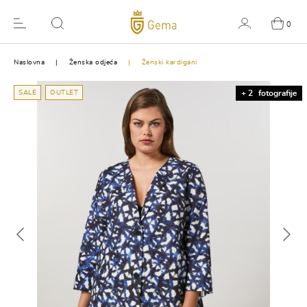
0
Naslovna
Ženska odjeća
Ženski kardigani
SALE
OUTLET
+ 2
fotografije