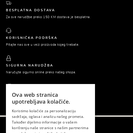
BESPLATNA DOSTAVA
Za sve narudžbe preko 150 KM dostava je besplatna.
KORISNIČKA PODRŠKA
Pitajte nas sve u vezi proizvoda kojeg trebate.
SIGURNA NARUDŽBA
Naručujte sigurno online preko našeg shopa.
Ova web stranica
PLAĆANJE POUZEĆEM
upotrebljava kolačiće.
Platite tek prilikom preuzimanja naručene robe.
Koristimo kolačiće za personalizaciju
sadržaja, oglasa i analizu našeg prometa.
Također dijelimo informacije o vašem
korištenju naše stranice s našim partnerima
Gema © 2026. Sva prava zadržana.