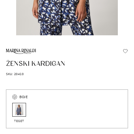
MARINA RINALDI
ŽENSKI KARDIGAN
SKU: 20410
BOJE
TEGET