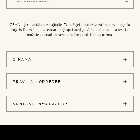
GEMA – jer zaslužujete najbolje! Zaslužujete cipele iz Vaših snova, odjeću
koja ističe Vaš stil i asesoare koji upotpunjuju Vašu osobnost – a sve to
možete pronaći upravo u našim prodajnim salonima.
O NAMA
PRAVILA I ODREDBE
KONTAKT INFORMACIJE