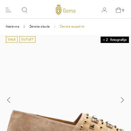
0
Naslovna
Ženska obuća
Ženske espadrile
SALE
OUTLET
+ 2
fotografije