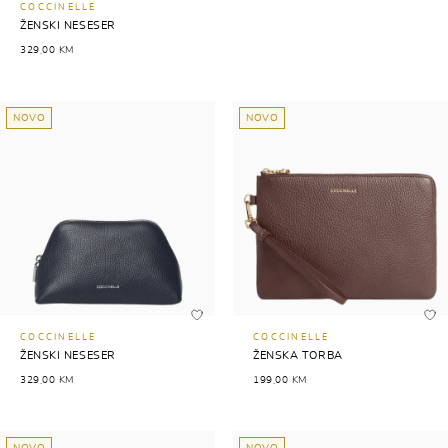
COCCINELLE
ŽENSKI NESESER
329,00 KM
NOVO
NOVO
COCCINELLE
COCCINELLE
ŽENSKI NESESER
ŽENSKA TORBA
329,00 KM
199,00 KM