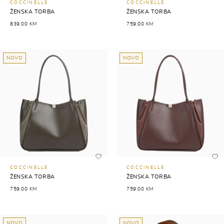
COCCINELLE
COCCINELLE
ŽENSKA TORBA
ŽENSKA TORBA
839,00 KM
759,00 KM
NOVO
NOVO
COCCINELLE
COCCINELLE
ŽENSKA TORBA
ŽENSKA TORBA
759,00 KM
759,00 KM
NOVO
NOVO