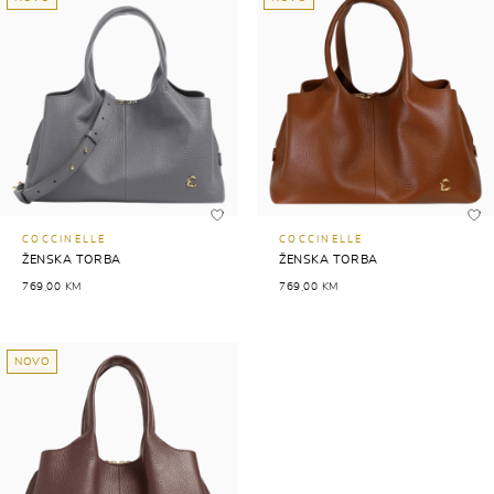
COCCINELLE
COCCINELLE
ŽENSKA TORBA
ŽENSKA TORBA
769,00 KM
769,00 KM
NOVO