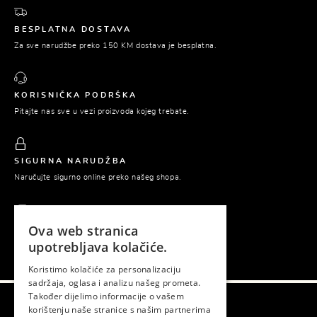
BESPLATNA DOSTAVA
Za sve narudžbe preko 150 KM dostava je besplatna.
KORISNIČKA PODRŠKA
Pitajte nas sve u vezi proizvoda kojeg trebate.
SIGURNA NARUDŽBA
Naručujte sigurno online preko našeg shopa.
Ova web stranica
PLAĆANJE POUZEĆEM
upotrebljava kolačiće.
Platite tek prilikom preuzimanja naručene robe.
Koristimo kolačiće za personalizaciju
sadržaja, oglasa i analizu našeg prometa.
Također dijelimo informacije o vašem
korištenju naše stranice s našim partnerima