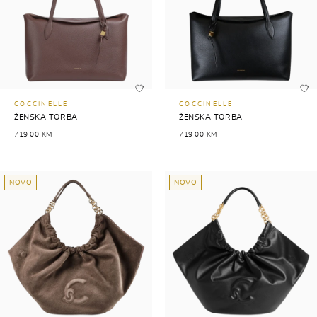
COCCINELLE
COCCINELLE
ŽENSKA TORBA
ŽENSKA TORBA
719,00 KM
719,00 KM
NOVO
NOVO