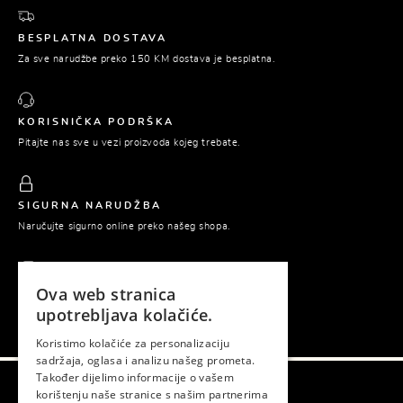
BESPLATNA DOSTAVA
Za sve narudžbe preko 150 KM dostava je besplatna.
KORISNIČKA PODRŠKA
Pitajte nas sve u vezi proizvoda kojeg trebate.
SIGURNA NARUDŽBA
Naručujte sigurno online preko našeg shopa.
Ova web stranica
PLAĆANJE POUZEĆEM
upotrebljava kolačiće.
Platite tek prilikom preuzimanja naručene robe.
Koristimo kolačiće za personalizaciju
sadržaja, oglasa i analizu našeg prometa.
Također dijelimo informacije o vašem
korištenju naše stranice s našim partnerima