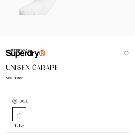
SUPERDRY
UNISEX ČARAPE
SKU: 33881
BOJE
BIJELA