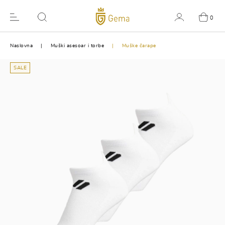
0
Naslovna
Muški asesoar i torbe
Muške čarape
SALE