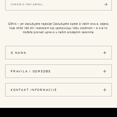
GEMA – jer zaslužujete najbolje! Zaslužujete cipele iz Vaših snova, odjeću
koja ističe Vaš stil i asesoare koji upotpunjuju Vašu osobnost – a sve to
možete pronaći upravo u našim prodajnim salonima.
O NAMA
PRAVILA I ODREDBE
KONTAKT INFORMACIJE