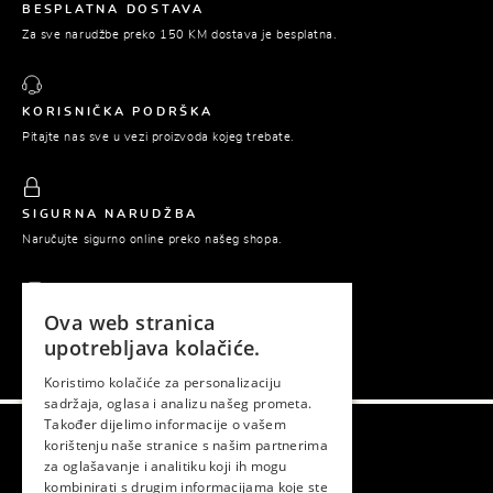
BESPLATNA DOSTAVA
Za sve narudžbe preko 150 KM dostava je besplatna.
KORISNIČKA PODRŠKA
Pitajte nas sve u vezi proizvoda kojeg trebate.
SIGURNA NARUDŽBA
Naručujte sigurno online preko našeg shopa.
Ova web stranica
PLAĆANJE POUZEĆEM
upotrebljava kolačiće.
Platite tek prilikom preuzimanja naručene robe.
Koristimo kolačiće za personalizaciju
sadržaja, oglasa i analizu našeg prometa.
Također dijelimo informacije o vašem
korištenju naše stranice s našim partnerima
Gema © 2026. Sva prava zadržana.
za oglašavanje i analitiku koji ih mogu
kombinirati s drugim informacijama koje ste