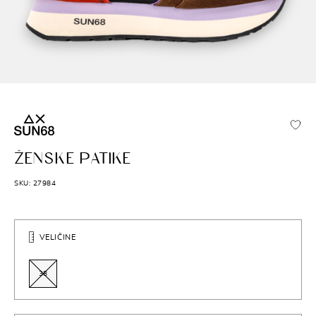
SUN68
ŽENSKE PATIKE
SKU: 27984
VELIČINE
38