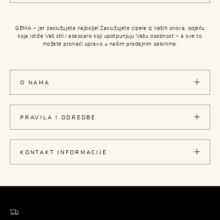
GEMA – jer zaslužujete najbolje! Zaslužujete cipele iz Vaših snova, odjeću
koja ističe Vaš stil i asesoare koji upotpunjuju Vašu osobnost – a sve to
možete pronaći upravo u našim prodajnim salonima.
O NAMA
PRAVILA I ODREDBE
KONTAKT INFORMACIJE