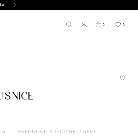
NA.
PITAJTE NAS SVE U VEZI PROIZVODA KOJ
Next
0
0
NIŽENJE
OUTLET
UŠNICE
JA
PREDNOSTI KUPOVINE U GEMI