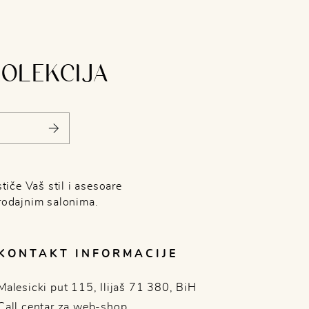
KOLEKCIJA
tiče Vaš stil i asesoare
rodajnim salonima.
KONTAKT INFORMACIJE
Malesicki put 115, Ilijaš 71 380, BiH
Call centar za web-shop