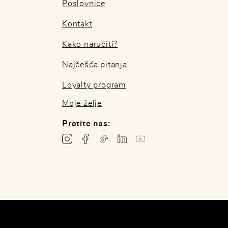
Poslovnice
Kontakt
Kako naručiti?
Najčešća pitanja
Loyalty program
Moje želje
Pratite nas: