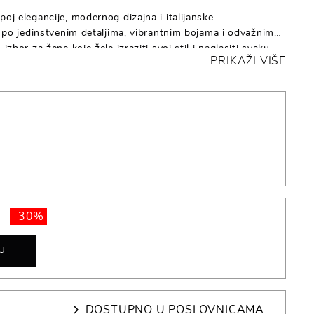
poj elegancije, modernog dizajna i italijanske
iv po jedinstvenim detaljima, vibrantnim bojama i odvažnim
izbor za žene koje žele izraziti svoj stil i naglasiti svaku
PRIKAŽI VIŠE
tražite upečatljivu ogrlicu, raskošne naušnice ili statement
aju luksuzan izgled i dozu glamura u svakoj prilici.
-30%
U
DOSTUPNO U POSLOVNICAMA