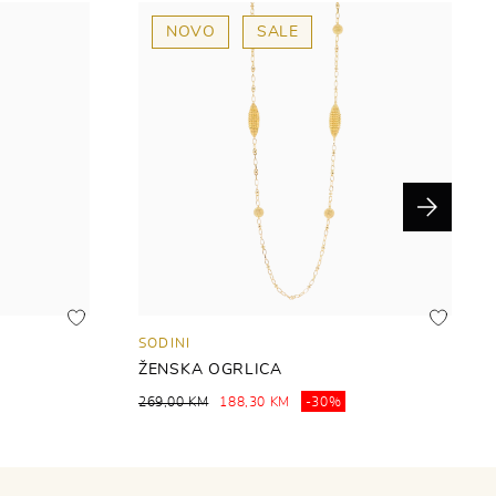
NOVO
SALE
Next
SODINI
ŽENSKA OGRLICA
269,00 KM
188,30 KM
-30%