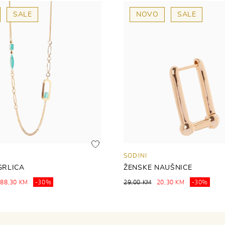
SALE
NOVO
SALE
SODINI
GRLICA
ŽENSKE NAUŠNICE
88,30 KM
-30%
29,00 KM
20,30 KM
-30%