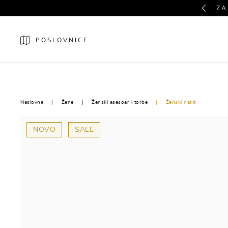
Previous
ZA
POSLOVNICE
NOVO
ŽENE
Naslovna
Žene
Ženski asesoar i torbe
Ženski nakit
NOVO
SALE