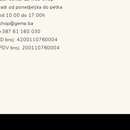
radi od ponedjeljka do petka
od 10:00 do 17:00h
shop@gema.ba
+387 61 160 030
ID broj: 4200110760004
PDV broj: 200110760004