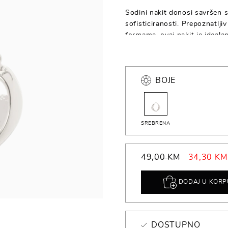
Sodini nakit donosi savršen s
sofisticiranosti. Prepoznatlj
formama, ovaj nakit je idealan 
odjevnu kombinaciju. Bilo da 
narukvicu, Sodini komadi pruž
BOJE
SREBRENA
49,00 KM
34,30 KM
DODAJ U KORP
DOSTUPNO