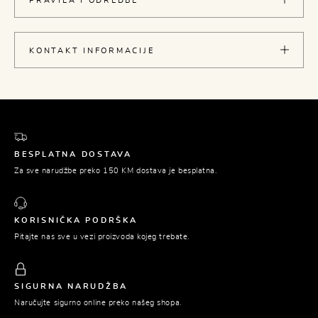
PRAVILA I ODREDBE
KONTAKT INFORMACIJE
BESPLATNA DOSTAVA
Za sve narudžbe preko 150 KM dostava je besplatna.
KORISNIČKA PODRŠKA
Pitajte nas sve u vezi proizvoda kojeg trebate.
SIGURNA NARUDŽBA
Naručujte sigurno online preko našeg shopa.