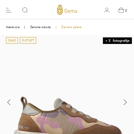
0
Naslovna
Ženska obuća
Ženske patike
SALE
OUTLET
+ 3
fotografije