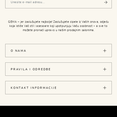
GEMA – jer zaslužujete najbolje! Zaslužujete cipele iz Vaših snova, odjeću
koja ističe Vaš stil i asesoare koji upotpunjuju Vašu osobnost – a sve to
možete pronaći upravo u našim prodajnim salonima.
O NAMA
PRAVILA I ODREDBE
KONTAKT INFORMACIJE