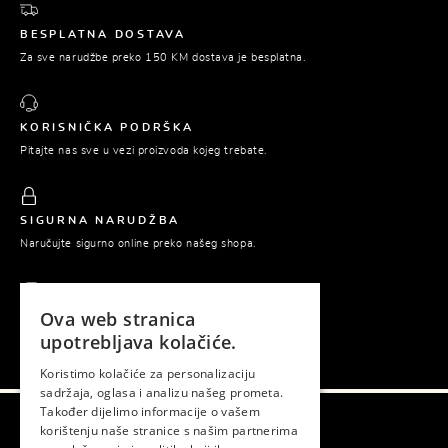
BESPLATNA DOSTAVA
Za sve narudžbe preko 150 KM dostava je besplatna.
KORISNIČKA PODRŠKA
Pitajte nas sve u vezi proizvoda kojeg trebate.
SIGURNA NARUDŽBA
Naručujte sigurno online preko našeg shopa.
Ova web stranica
PLAĆANJE POUZEĆEM
upotrebljava kolačiće.
Platite tek prilikom preuzimanja naručene robe.
Koristimo kolačiće za personalizaciju
sadržaja, oglasa i analizu našeg prometa.
Također dijelimo informacije o vašem
korištenju naše stranice s našim partnerima
Gema © 2026. Sva prava zadržana.