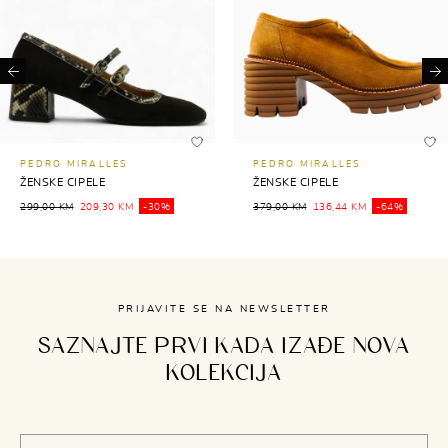
Previous
Ne
PEDRO MIRALLES
PEDRO MIRALLES
ŽENSKE CIPELE
ŽENSKE CIPELE
299,00 KM
209,30 KM
-30%
379,00 KM
136,44 KM
-64%
PRIJAVITE SE NA NEWSLETTER
SAZNAJTE PRVI KADA IZAĐE NOVA
KOLEKCIJA