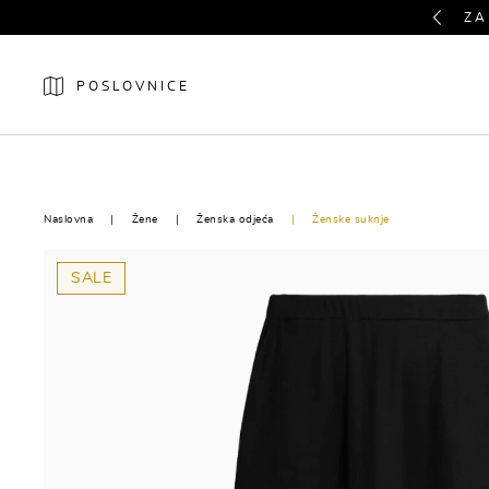
Previous
ZA
POSLOVNICE
NOVO
ŽENE
Naslovna
Žene
Ženska odjeća
Ženske suknje
SALE