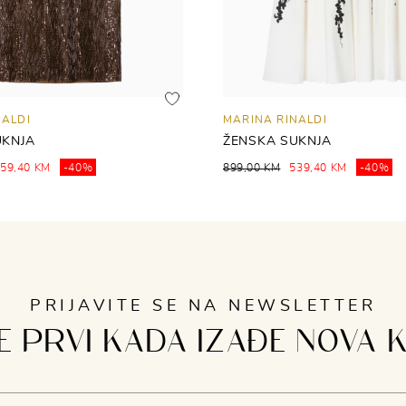
NALDI
MARINA RINALDI
UKNJA
ŽENSKA SUKNJA
59,40 KM
-40%
899,00 KM
539,40 KM
-40%
PRIJAVITE SE NA NEWSLETTER
 PRVI KADA IZAĐE NOVA 