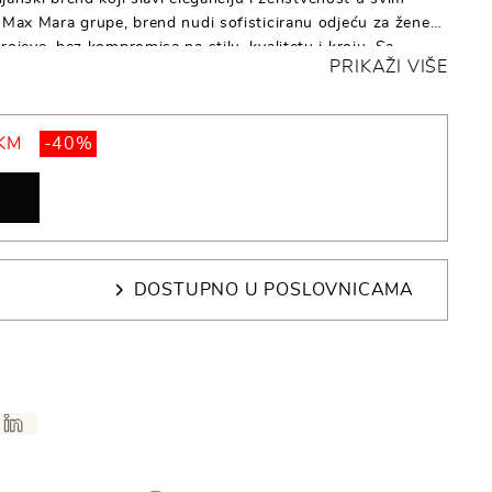
e Max Mara grupe, brend nudi sofisticiranu odjeću za žene
rojeve, bez kompromisa na stilu, kvalitetu i kroju. Sa
PRIKAŽI VIŠE
 i modernim siluetama, Marina Rinaldi postavlja standarde u
 KM
-40%
DOSTUPNO U POSLOVNICAMA