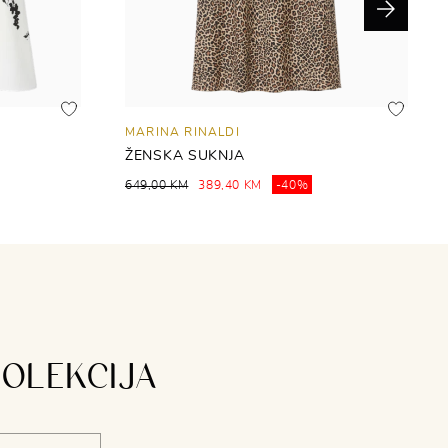
Next
MARINA RINALDI
ŽENSKA SUKNJA
649,00 KM
389,40 KM
-40%
KOLEKCIJA