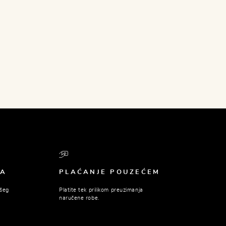
BA
PLAĆANJE POUZEĆEM
ašeg
Platite tek prilikom preuzimanja
naručene robe.