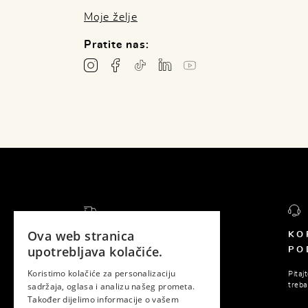
Moje želje
Pratite nas:
Ova web stranica
BESPLATNA DOSTAVA
KO
upotrebljava kolačiće.
PO
Za sve narudžbe preko 150 KM
dostava je besplatna.
Koristimo kolačiće za personalizaciju
Pitaj
sadržaja, oglasa i analizu našeg prometa.
treba
Također dijelimo informacije o vašem