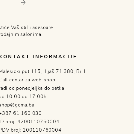
tiče Vaš stil i asesoare
rodajnim salonima.
KONTAKT INFORMACIJE
Malesicki put 115, Ilijaš 71 380, BiH
Call centar za web-shop
radi od ponedjeljka do petka
od 10:00 do 17:00h
shop@gema.ba
+387 61 160 030
ID broj: 4200110760004
PDV broj: 200110760004