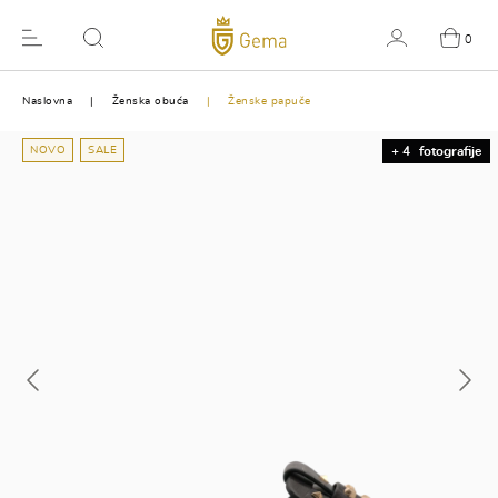
0
Naslovna
Ženska obuća
Ženske papuče
NOVO
SALE
+ 4
fotografije