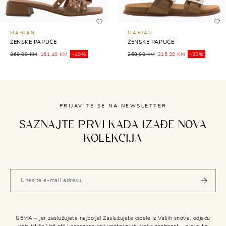
MARIAN
MARIAN
ŽENSKE PAPUČE
ŽENSKE PAPUČE
269,00 KM
161,40 KM
-40%
269,00 KM
215,20 KM
-20%
PRIJAVITE SE NA NEWSLETTER
SAZNAJTE PRVI KADA IZAĐE NOVA
KOLEKCIJA
GEMA – jer zaslužujete najbolje! Zaslužujete cipele iz Vaših snova, odjeću