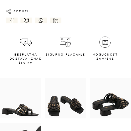
PODIJELI
BESPLATNA
SIGURNO PLAĆANJE
MOGUĆNOST
DOSTAVA IZNAD
ZAMJENE
150 KM