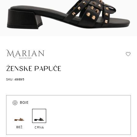
MARIAN
ŽENSKE PAPUČE
SKU: 49895
BOJE
BEŽ
CRNA