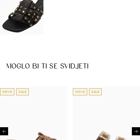
MOGLO BI TI SE SVIDJETI
NOVO
SALE
NOVO
SALE
Previous
Ne