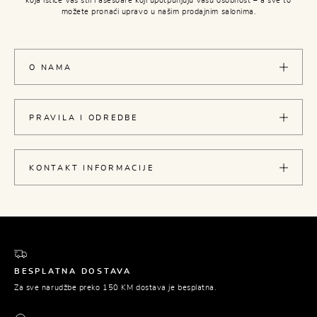
koja ističe Vaš stil i asesoare koji upotpunjuju Vašu osobnost – a sve to
možete pronaći upravo u našim prodajnim salonima.
O NAMA
PRAVILA I ODREDBE
KONTAKT INFORMACIJE
BESPLATNA DOSTAVA
Za sve narudžbe preko 150 KM dostava je besplatna.