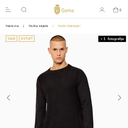
0
Naslovna
Muška odjeća
Muški džemperi
SALE
OUTLET
+ 1
fotografija