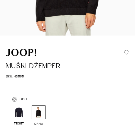
JOOP!
MUŠKI DŽEMPER
SKU: 43565
BOJE
TEGET
CRNA