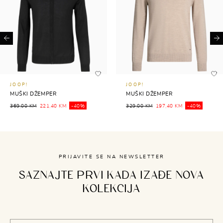
Previous
Ne
JOOP!
JOOP!
MUŠKI DŽEMPER
MUŠKI DŽEMPER
369,00 KM
221,40 KM
-40%
329,00 KM
197,40 KM
-40%
PRIJAVITE SE NA NEWSLETTER
SAZNAJTE PRVI KADA IZAĐE NOVA
KOLEKCIJA