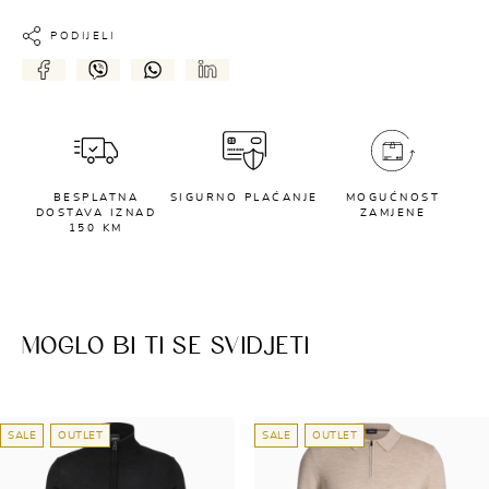
PODIJELI
BESPLATNA
SIGURNO PLAĆANJE
MOGUĆNOST
DOSTAVA IZNAD
ZAMJENE
150 KM
MOGLO BI TI SE SVIDJETI
SALE
OUTLET
SALE
OUTLET