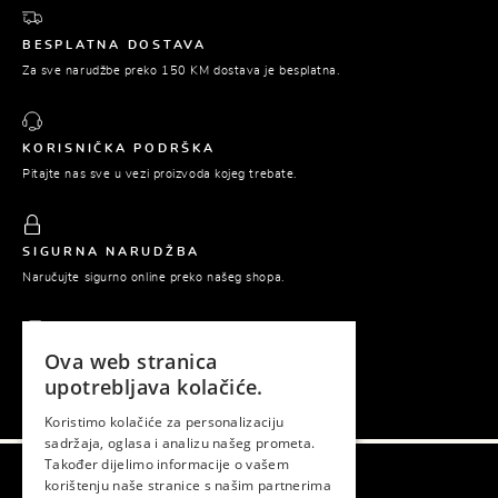
BESPLATNA DOSTAVA
Za sve narudžbe preko 150 KM dostava je besplatna.
KORISNIČKA PODRŠKA
Pitajte nas sve u vezi proizvoda kojeg trebate.
SIGURNA NARUDŽBA
Naručujte sigurno online preko našeg shopa.
Ova web stranica
PLAĆANJE POUZEĆEM
upotrebljava kolačiće.
Platite tek prilikom preuzimanja naručene robe.
Koristimo kolačiće za personalizaciju
sadržaja, oglasa i analizu našeg prometa.
Također dijelimo informacije o vašem
korištenju naše stranice s našim partnerima