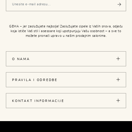
GEMA – jer zaslužujete najbolje! Zaslužujete cipele iz Vaših snova, odjeću
koja ističe Vaš stil i asesoare koji upotpunjuju Vašu osobnost – a sve to
možete pronaći upravo u našim prodajnim salonima.
O NAMA
PRAVILA I ODREDBE
KONTAKT INFORMACIJE