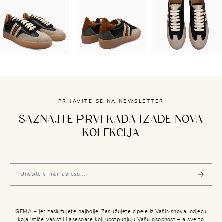
PRIJAVITE SE NA NEWSLETTER
SAZNAJTE PRVI KADA IZAĐE NOVA
KOLEKCIJA
GEMA – jer zaslužujete najbolje! Zaslužujete cipele iz Vaših snova, odjeću
koja ističe Vaš stil i asesoare koji upotpunjuju Vašu osobnost – a sve to