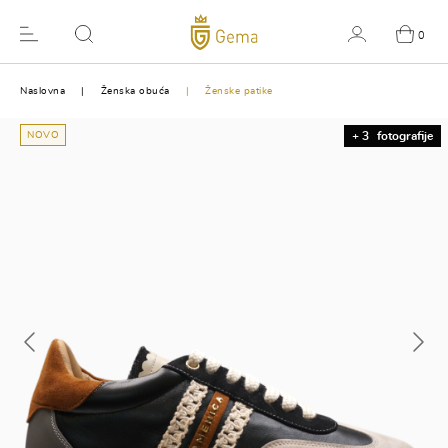
0
Naslovna
Ženska obuća
Ženske patike
NOVO
+ 3
fotografije