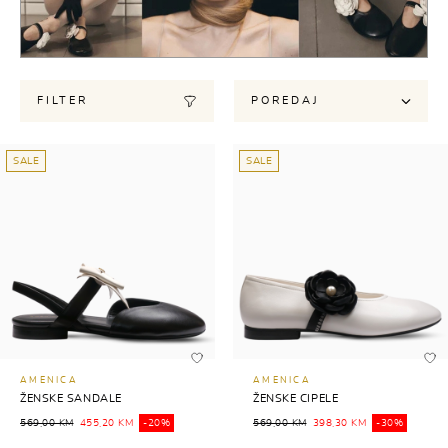
FILTER
POREDAJ
SALE
SALE
AMENICA
AMENICA
ŽENSKE SANDALE
ŽENSKE CIPELE
569,00 KM
455,20 KM
-20%
569,00 KM
398,30 KM
-30%