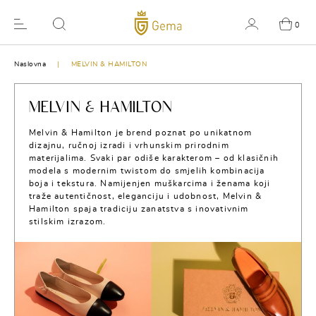
0
Naslovna
MELVIN & HAMILTON
MELVIN & HAMILTON
Melvin & Hamilton je brend poznat po unikatnom
dizajnu, ručnoj izradi i vrhunskim prirodnim
materijalima. Svaki par odiše karakterom – od klasičnih
modela s modernim twistom do smjelih kombinacija
boja i tekstura. Namijenjen muškarcima i ženama koji
traže autentičnost, eleganciju i udobnost, Melvin &
Hamilton spaja tradiciju zanatstva s inovativnim
stilskim izrazom.