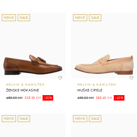
NOVO
SALE
NOVO
SALE
MELVIN & HAMILTON
MELVIN & HAMILTON
ŽENSKE MOKASINE
MUŠKE CIPELE
469,00 KM
328,30 KM
-30%
499,00 KM
299,40 KM
-40%
NOVO
SALE
NOVO
SALE