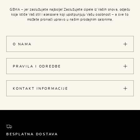
GEMA – jer zaslužujete najbolje! Zaslužujete cipele iz Vaših snova, odjeću
koja ističe Vaš stil i asesoare koji upotpunjuju Vašu osobnost – a sve to
možete pronaći upravo u našim prodajnim salonima.
O NAMA
PRAVILA I ODREDBE
KONTAKT INFORMACIJE
BESPLATNA DOSTAVA