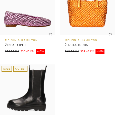
MELVIN & HAMILTON
MELVIN & HAMILTON
ŽENSKE CIPELE
ŽENSKA TORBA
389,00 KM
233,40 KM
-40%
649,00 KM
389,40 KM
-40%
SALE
OUTLET