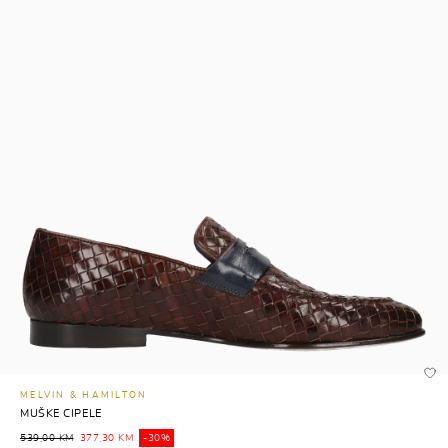
MELVIN & HAMILTON
MUŠKE CIPELE
539,00 KM
377,30 KM
-30%