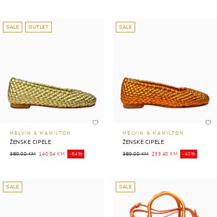
SALE
OUTLET
SALE
MELVIN & HAMILTON
MELVIN & HAMILTON
ŽENSKE CIPELE
ŽENSKE CIPELE
389,00 KM
140,04 KM
-64%
389,00 KM
233,40 KM
-40%
SALE
SALE