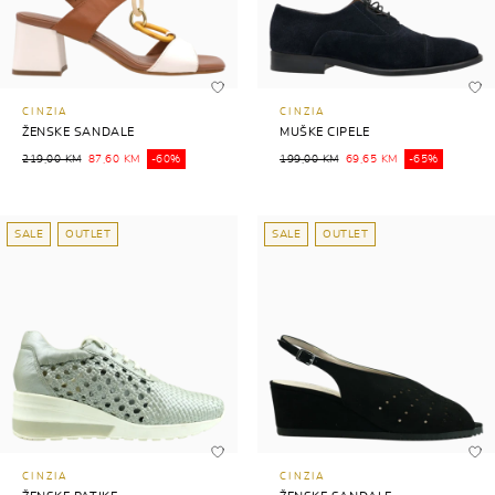
CINZIA
CINZIA
ŽENSKE SANDALE
MUŠKE CIPELE
219,00 KM
87,60 KM
-60%
199,00 KM
69,65 KM
-65%
SALE
OUTLET
SALE
OUTLET
CINZIA
CINZIA