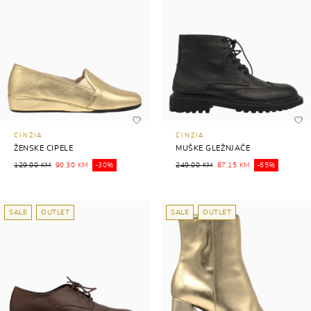
CINZIA
CINZIA
ŽENSKE CIPELE
MUŠKE GLEŽNJAČE
129,00 KM
90,30 KM
-30%
249,00 KM
87,15 KM
-65%
SALE
OUTLET
SALE
OUTLET