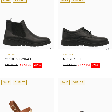
SALE
OUTLET
SALE
OUTLET
CINZIA
CINZIA
MUŠKE GLEŽNJAČE
MUŠKE CIPELE
199,00 KM
79,60 KM
-60%
149,00 KM
44,50 KM
-70%
SALE
OUTLET
SALE
OUTLET