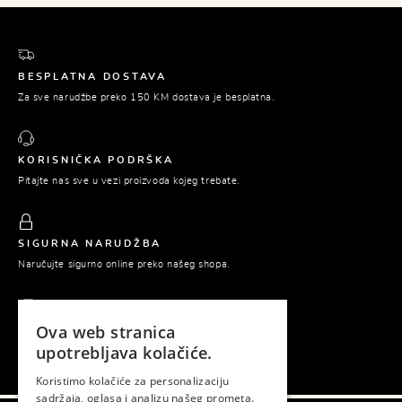
BESPLATNA DOSTAVA
Za sve narudžbe preko 150 KM dostava je besplatna.
KORISNIČKA PODRŠKA
Pitajte nas sve u vezi proizvoda kojeg trebate.
SIGURNA NARUDŽBA
Naručujte sigurno online preko našeg shopa.
Ova web stranica
PLAĆANJE POUZEĆEM
upotrebljava kolačiće.
Platite tek prilikom preuzimanja naručene robe.
Koristimo kolačiće za personalizaciju
sadržaja, oglasa i analizu našeg prometa.