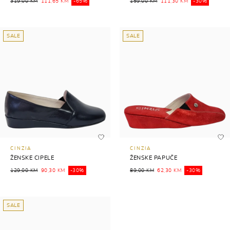
319,00 KM
111,65 KM
-65%
159,00 KM
111,30 KM
-30%
SALE
SALE
CINZIA
CINZIA
ŽENSKE CIPELE
ŽENSKE PAPUČE
129,00 KM
90,30 KM
-30%
89,00 KM
62,30 KM
-30%
SALE