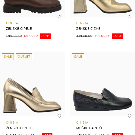
CINZIA
CINZIA
ŽENSKE CIPELE
ŽENSKE ČIZME
199,00 KM
69,65 KM
-65%
319,00 KM
111,65 KM
-65%
SALE
OUTLET
SALE
CINZIA
CINZIA
ŽENSKE CIPELE
MUŠKE PAPUČE