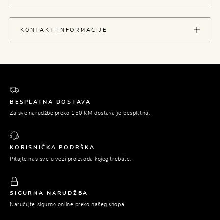
KONTAKT INFORMACIJE
BESPLATNA DOSTAVA
Za sve narudžbe preko 150 KM dostava je besplatna.
KORISNIČKA PODRŠKA
Pitajte nas sve u vezi proizvoda kojeg trebate.
SIGURNA NARUDŽBA
Naručujte sigurno online preko našeg shopa.