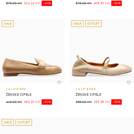
579,00 KM
324,24 KM
-44%
579,00 KM
405,30 KM
-30%
SALE
SALE
OUTLET
CALPIERRE
CALPIERRE
ŽENSKE CIPELE
ŽENSKE CIPELE
419,00 KM
293,30 KM
-30%
399,00 KM
255,36 KM
-36%
SALE
OUTLET