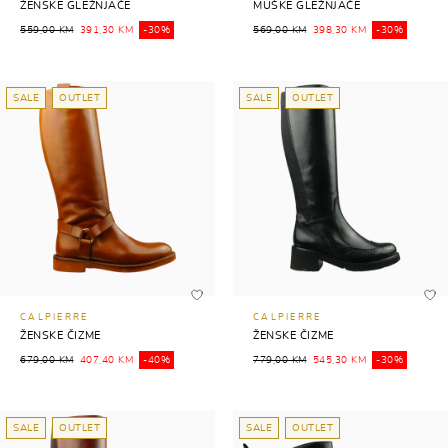
ŽENSKE GLEŽNJAČE
MUŠKE GLEŽNJAČE
559,00 KM
391,30 KM
-30%
569,00 KM
398,30 KM
-30%
SALE
OUTLET
SALE
OUTLET
CALPIERRE
CALPIERRE
ŽENSKE ČIZME
ŽENSKE ČIZME
679,00 KM
407,40 KM
-40%
779,00 KM
545,30 KM
-30%
SALE
OUTLET
SALE
OUTLET