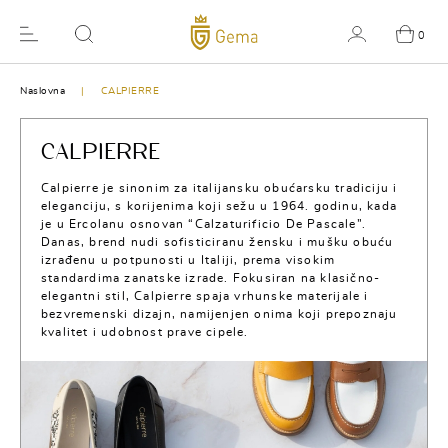
0
Naslovna
CALPIERRE
CALPIERRE
Calpierre je sinonim za italijansku obućarsku tradiciju i
eleganciju, s korijenima koji sežu u 1964. godinu, kada
je u Ercolanu osnovan “Calzaturificio De Pascale”.
Danas, brend nudi sofisticiranu žensku i mušku obuću
izrađenu u potpunosti u Italiji, prema visokim
standardima zanatske izrade. Fokusiran na klasično-
elegantni stil, Calpierre spaja vrhunske materijale i
bezvremenski dizajn, namijenjen onima koji prepoznaju
kvalitet i udobnost prave cipele.