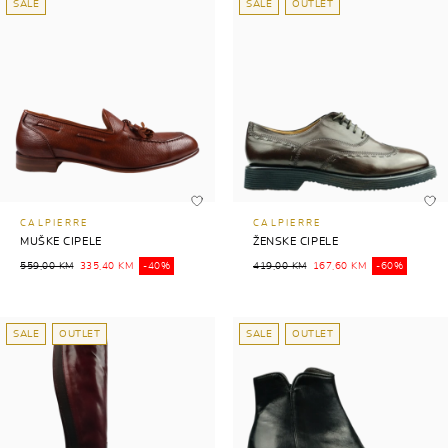
SALE
SALE
OUTLET
CALPIERRE
CALPIERRE
MUŠKE CIPELE
ŽENSKE CIPELE
559,00 KM
335,40 KM
-40%
419,00 KM
167,60 KM
-60%
SALE
OUTLET
SALE
OUTLET