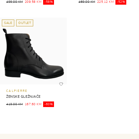
499,00 KM
209,58 KM
-58%
469,00 KM
225,12 KM
-52%
SALE
OUTLET
CALPIERRE
ŽENSKE GLEŽNJAČE
419,00 KM
167,60 KM
-60%