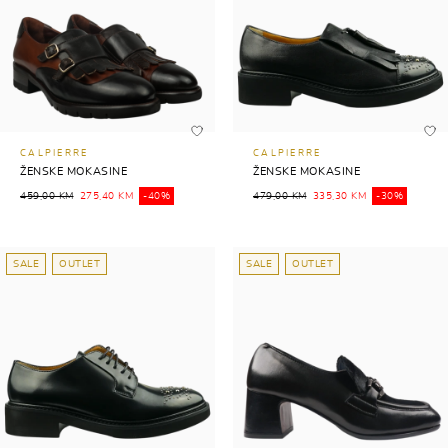
CALPIERRE
CALPIERRE
ŽENSKE MOKASINE
ŽENSKE MOKASINE
459,00 KM
275,40 KM
-40%
479,00 KM
335,30 KM
-30%
SALE
OUTLET
SALE
OUTLET