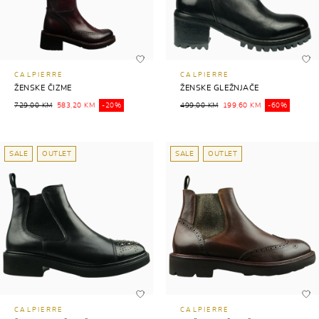
CALPIERRE
CALPIERRE
ŽENSKE ČIZME
ŽENSKE GLEŽNJAČE
729,00 KM
583,20 KM
-20%
499,00 KM
199,60 KM
-60%
SALE
OUTLET
SALE
OUTLET
CALPIERRE
CALPIERRE