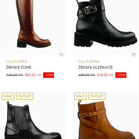
CALPIERRE
CALPIERRE
ŽENSKE ČIZME
ŽENSKE GLEŽNJAČE
729,00 KM
583,20 KM
-20%
499,00 KM
349,30 KM
-30%
SALE
OUTLET
SALE
OUTLET