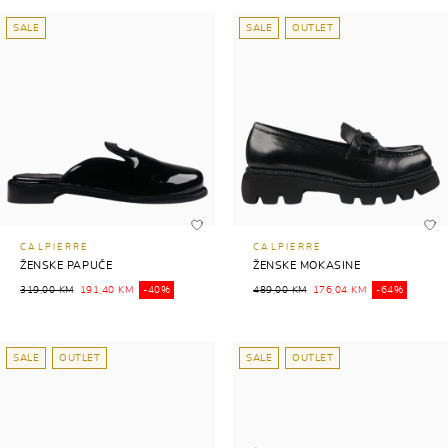
SALE
SALE
OUTLET
CALPIERRE
CALPIERRE
ŽENSKE PAPUČE
ŽENSKE MOKASINE
319,00 KM
191,40 KM
-40%
489,00 KM
176,04 KM
-64%
SALE
OUTLET
SALE
OUTLET