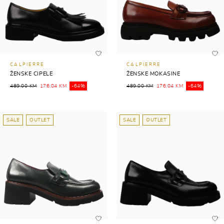
CALPIERRE
CALPIERRE
ŽENSKE CIPELE
ŽENSKE MOKASINE
489,00 KM
176,04 KM
-64%
489,00 KM
176,04 KM
-64%
SALE
OUTLET
SALE
OUTLET