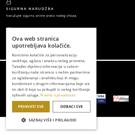
SIGURNA NARUDŽBA
Naručujte sigurno online preko našeg shopa.
Ova web stranica
PLAĆANJE POUZEĆEM
upotrebljava kolačiće.
Platite tek prilikom preuzimanja naručene robe.
Koristimo kolačiće za personalizaciju
sadržaja, oglasa i analizu našeg prometa.
Također dijelimo informacije o vašem
korištenju naše stranice s našim partnerima
Gema © 2026. Sva prava zadržana.
za oglašavanje i analitiku koji ih mogu
kombinirati s drugim informacijama koje ste
Izrada web shopa:
Lampa
im dali ili koje su prikupili iz vašeg korištenja
njihovih usluga.
Pravila o privatnosti
PRIHVATI SVE
ODBACI SVE
SAZNAJ VIŠE I PRILAGODI