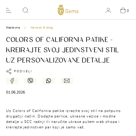
0
Naslovna
Novosti & blog
COLORS OF CALIFORNIA PATIKE –
KREIRAJTE SVOJ JEDINSTVENI STIL
UZ PERSONALIZOVANE DETALJE
PODIJELI
01.06.2026.
Uz Colors of California patike izrazite svoj stil na potpuno
drugačiji način. Dodajte perlice, ukrasne vezice i modne
detalje u SCC radnji ili naručite ukrase putem web shopa i
kreirajte jedinstven par koji je samo vaš.