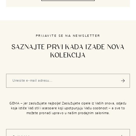
PRIJAVITE SE NA NEWSLETTER
SAZNAJTE PRVI KADA IZAĐE NOVA
KOLEKCIJA
GEMA – jer zaslužujete najbolje! Zaslužujete cipele iz Vaših snova, odjeću
koja ističe Vaš stil i asesoare koji upotpunjuju Vašu osobnost – a sve to
možete pronaći upravo u našim prodajnim salonima.