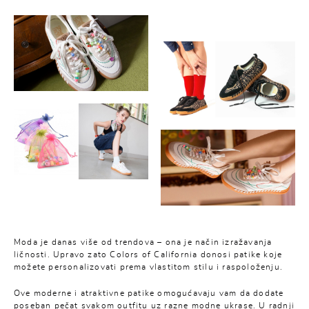
Moda je danas više od trendova – ona je način izražavanja
ličnosti. Upravo zato
Colors of California
donosi patike koje
možete personalizovati prema vlastitom stilu i raspoloženju.
Ove moderne i atraktivne patike omogućavaju vam da dodate
poseban pečat svakom outfitu uz razne modne ukrase. U radnji