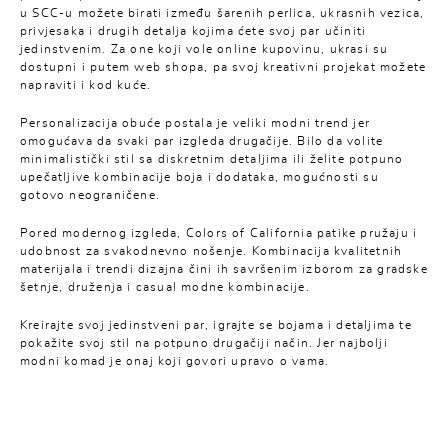
u SCC-u možete birati između šarenih perlica, ukrasnih vezica,
privjesaka i drugih detalja kojima ćete svoj par učiniti
jedinstvenim. Za one koji vole online kupovinu, ukrasi su
dostupni i putem web shopa, pa svoj kreativni projekat možete
napraviti i kod kuće.
Personalizacija obuće postala je veliki modni trend jer
omogućava da svaki par izgleda drugačije. Bilo da volite
minimalistički stil sa diskretnim detaljima ili želite potpuno
upečatljive kombinacije boja i dodataka, mogućnosti su
gotovo neograničene.
Pored modernog izgleda,
Colors of California
patike pružaju i
udobnost za svakodnevno nošenje. Kombinacija kvalitetnih
materijala i trendi dizajna čini ih savršenim izborom za gradske
šetnje, druženja i casual modne kombinacije.
Kreirajte svoj jedinstveni par, igrajte se bojama i detaljima te
pokažite svoj stil na potpuno drugačiji način. Jer najbolji
modni komad je onaj koji govori upravo o vama.