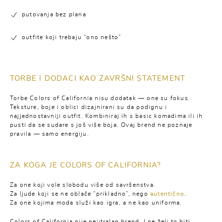
putovanja bez plana
outfite koji trebaju “ono nešto”
TORBE I DODACI KAO ZAVRŠNI STATEMENT
Torbe Colors of California nisu dodatak — one su fokus.
Teksture, boje i oblici dizajnirani su da podignu i
najjednostavniji outfit. Kombiniraj ih s basic komadima ili ih
pusti da se sudare s još više boja. Ovaj brend ne poznaje
pravila — samo energiju.
ZA KOGA JE COLORS OF CALIFORNIA?
Za one koji vole slobodu više od savršenstva.
Za ljude koji se ne oblače “prikladno”, nego
autentično
.
Za one kojima moda služi kao igra, a ne kao uniforma.
Colors of California nije neutralan brend. I ne želi to biti.