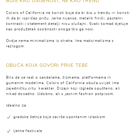
BOJE KAO OSOBNOST, NE KAO TREND
Colors of California ne koristi boje da bi bio u trendu — koristi
ih da bi ispričao priču. Jarke nijanse, metalik finiši, pastelni
kontrasti i statement detalji nisu slučajni. Svaki komad djeluje
kao produžetak osobnosti onoga tko ga nosi.
Ovdje nema minimalizma iz straha. Ima maksimalizma s
razlogom.
OBUĆA KOJA GOVORI PRIJE TEBE
Bilo da se radi o sandalama, čizmama, platformama ili
gumenim modelima, Colors of California obuća uvijek ima
zajedničku crtu: karakter. Dizajn koji izgleda opušteno, ali
nikad dosadno. Udobno, ali s jasnim fashion potpisom.
Idealno za:
gradske šetnje koje završe spontanim izlaskom
ljetne festivale