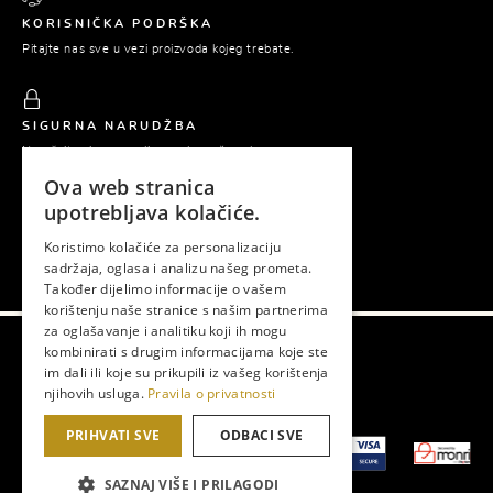
KORISNIČKA PODRŠKA
Pitajte nas sve u vezi proizvoda kojeg trebate.
SIGURNA NARUDŽBA
Naručujte sigurno online preko našeg shopa.
Ova web stranica
upotrebljava kolačiće.
PLAĆANJE POUZEĆEM
Koristimo kolačiće za personalizaciju
Platite tek prilikom preuzimanja naručene robe.
sadržaja, oglasa i analizu našeg prometa.
Također dijelimo informacije o vašem
korištenju naše stranice s našim partnerima
za oglašavanje i analitiku koji ih mogu
kombinirati s drugim informacijama koje ste
im dali ili koje su prikupili iz vašeg korištenja
Gema © 2026. Sva prava zadržana.
njihovih usluga.
Pravila o privatnosti
Izrada web shopa:
Lampa
PRIHVATI SVE
ODBACI SVE
SAZNAJ VIŠE I PRILAGODI