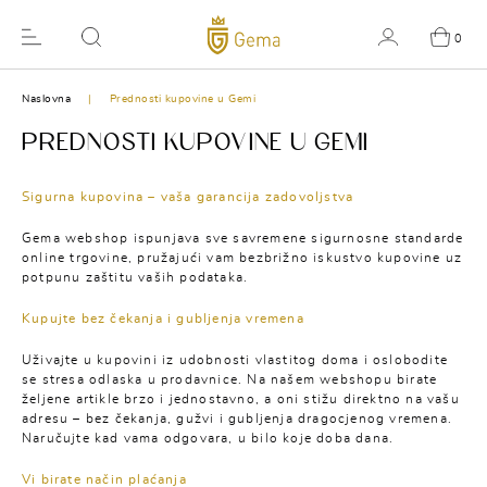
0
Naslovna
Prednosti kupovine u Gemi
PREDNOSTI KUPOVINE U GEMI
Sigurna kupovina – vaša garancija zadovoljstva
Gema webshop ispunjava sve savremene sigurnosne standarde
online trgovine, pružajući vam bezbrižno iskustvo kupovine uz
potpunu zaštitu vaših podataka.
Kupujte bez čekanja i gubljenja vremena
Uživajte u kupovini iz udobnosti vlastitog doma i oslobodite
se stresa odlaska u prodavnice. Na našem webshopu birate
željene artikle brzo i jednostavno, a oni stižu direktno na vašu
adresu – bez čekanja, gužvi i gubljenja dragocjenog vremena.
Naručujte kad vama odgovara, u bilo koje doba dana.
Vi birate način plaćanja