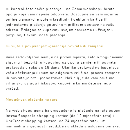
Vi kontrolišete način plaćanja – na Gema webshopu birate
opciju koja vam najviše odgovara. Dostupne su vam sigurne
online transakcije putem kreditnih i debitnih kartica ili
jednostavno plaćanje gotovinom prilikom dostave na vašu
adresu. Prilagodite kupovinu svojim navikama i uživajte u
potpunoj fleksibilnosti plaćanja.
Kupujte s povjerenjem-garancija povrata ili zamjene
Vaše zadovoljstvo nam je na prvom mjestu, zato omogućavamo
sigurnu i bezbrižnu kupovinu uz opciju zamjene ili povrata
proizvoda u roku od 15 dana. Ukoliko proizvod ne ispunjava
vaša očekivanja ili vam ne odgovara veličina, proces zamjene
ili povrata je brz i jednostavan. Naš cilj je da vam pružimo
vrhunsku uslugu i iskustvo kupovine kojem ćete se rado
vraćati.
Mogućnost plaćanja na rate
Na web shopu gema.ba omogućeno je plaćanje na rate putem
Intesa Sanpaolo shopping kartice (do 12 mjesečnih rata) i
UniCredit shopping kartice (do 24 mjesečne rate), uz
minimalnu vrijednost narudžbe i u skladu s uslovima banaka.