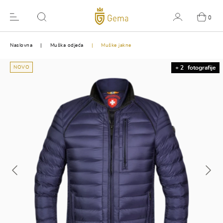
0
Naslovna
Muška odjeća
Muške jakne
NOVO
+ 2
fotografije