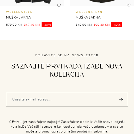
WELLENSTEYN
WELLENSTEYN
MUŠKA JAKNA
MUŠKA JAKNA
579,00 KM
347,40 KM
-40%
849,00 KM
509,40 KM
-40%
PRIJAVITE SE NA NEWSLETTER
SAZNAJTE PRVI KADA IZAĐE NOVA
KOLEKCIJA
GEMA – jer zaslužujete najbolje! Zaslužujete cipele iz Vaših snova, odjeću
koja ističe Vaš stil i asesoare koji upotpunjuju Vašu osobnost – a sve to
možete pronaći upravo u našim prodajnim salonima.