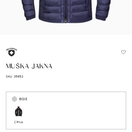
WELLENSTEYN
MUŠKA JAKNA
SKU: 35652
BOJE
CRNA