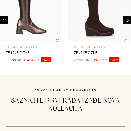
Previous
Ne
PEDRO MIRALLES
PEDRO MIRALLES
ŽENSKE ČIZME
ŽENSKE ČIZME
319,00 KM
114,84 KM
-64%
299,00 KM
239,20 KM
-20%
PRIJAVITE SE NA NEWSLETTER
SAZNAJTE PRVI KADA IZAĐE NOVA
KOLEKCIJA