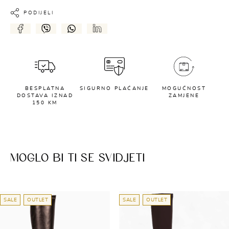
PODIJELI
BESPLATNA
SIGURNO PLAĆANJE
MOGUĆNOST
DOSTAVA IZNAD
ZAMJENE
150 KM
MOGLO BI TI SE SVIDJETI
SALE
OUTLET
SALE
OUTLET