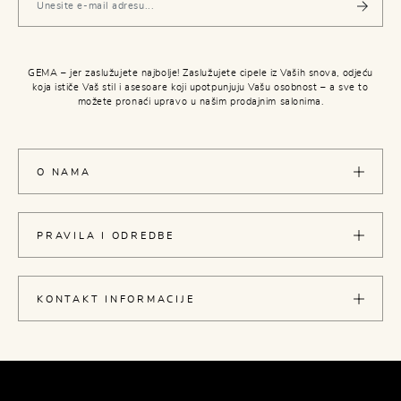
GEMA – jer zaslužujete najbolje! Zaslužujete cipele iz Vaših snova, odjeću
koja ističe Vaš stil i asesoare koji upotpunjuju Vašu osobnost – a sve to
možete pronaći upravo u našim prodajnim salonima.
O NAMA
PRAVILA I ODREDBE
KONTAKT INFORMACIJE