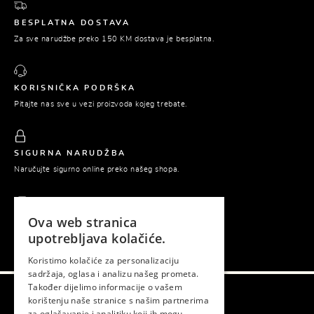
BESPLATNA DOSTAVA
Za sve narudžbe preko 150 KM dostava je besplatna.
KORISNIČKA PODRŠKA
Pitajte nas sve u vezi proizvoda kojeg trebate.
SIGURNA NARUDŽBA
Naručujte sigurno online preko našeg shopa.
Ova web stranica
PLAĆANJE POUZEĆEM
upotrebljava kolačiće.
Platite tek prilikom preuzimanja naručene robe.
Koristimo kolačiće za personalizaciju
sadržaja, oglasa i analizu našeg prometa.
Također dijelimo informacije o vašem
korištenju naše stranice s našim partnerima
Gema © 2026. Sva prava zadržana.
za oglašavanje i analitiku koji ih mogu