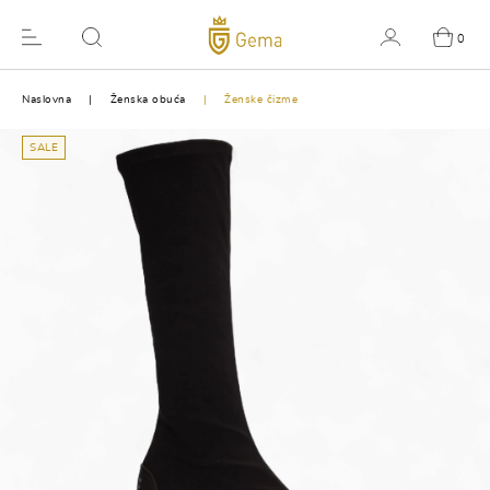
0
Naslovna
Ženska obuća
Ženske čizme
SALE