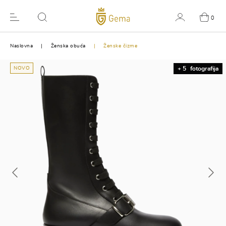
0
Naslovna
Ženska obuća
Ženske čizme
NOVO
+ 5
fotografija