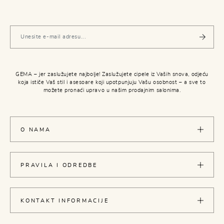
GEMA – jer zaslužujete najbolje! Zaslužujete cipele iz Vaših snova, odjeću
koja ističe Vaš stil i asesoare koji upotpunjuju Vašu osobnost – a sve to
možete pronaći upravo u našim prodajnim salonima.
O NAMA
PRAVILA I ODREDBE
KONTAKT INFORMACIJE