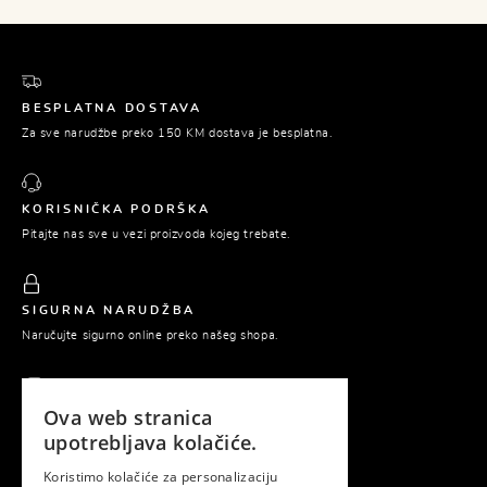
BESPLATNA DOSTAVA
Za sve narudžbe preko 150 KM dostava je besplatna.
KORISNIČKA PODRŠKA
Pitajte nas sve u vezi proizvoda kojeg trebate.
SIGURNA NARUDŽBA
Naručujte sigurno online preko našeg shopa.
Ova web stranica
PLAĆANJE POUZEĆEM
upotrebljava kolačiće.
Platite tek prilikom preuzimanja naručene robe.
Koristimo kolačiće za personalizaciju