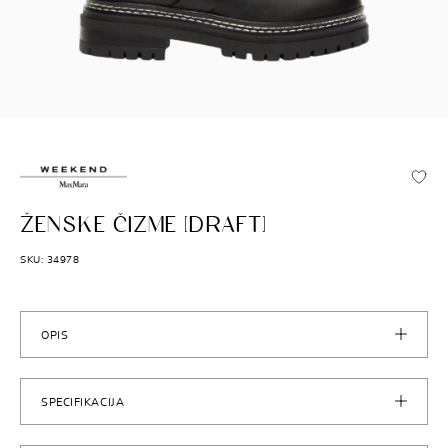
MAX MARA WEEKEND
ŽENSKE ČIZME [DRAFT]
SKU: 34978
OPIS
SPECIFIKACIJA