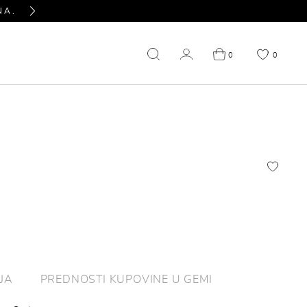
NA.
PITAJTE NAS SVE U VEZI PROIZVODA KOJ
Next
0
0
NIŽENJE
OUTLET
JA
PREDNOSTI KUPOVINE U GEMI