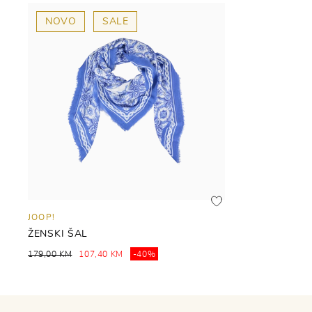
NOVO
SALE
JOOP!
ŽENSKI ŠAL
179,00 KM
107,40 KM
-40%