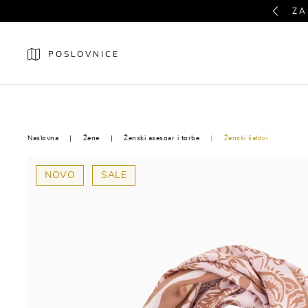
Previous
ZA
POSLOVNICE
NOVO
ŽENE
Naslovna
Žene
Ženski asesoar i torbe
Ženski šalovi
NOVO
SALE