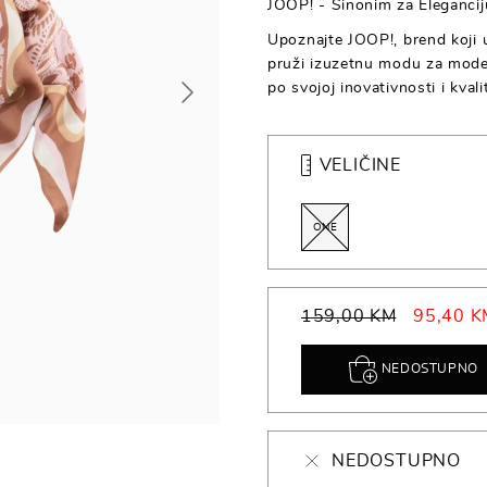
JOOP! - Sinonim za Eleganciju
Upoznajte JOOP!, brend koji ut
pruži izuzetnu modu za mode
po svojoj inovativnosti i kvali
VELIČINE
ONE
159,00 KM
95,40 K
NEDOSTUPNO
NEDOSTUPNO