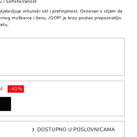
 i Sofisticiranost
jelovljuje vrhunski stil i prefinjenost. Osnovan s ciljem da
rnog muškarca i ženu, JOOP! je brzo postao prepoznatljiv
tetu.
M
-40%
DOSTUPNO U POSLOVNICAMA