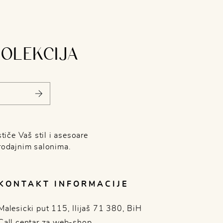
KOLEKCIJA
tiče Vaš stil i asesoare
rodajnim salonima.
KONTAKT INFORMACIJE
Malesicki put 115, Ilijaš 71 380, BiH
Call centar za web-shop