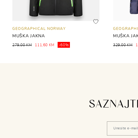
GEOGRAPHICAL NORWAY
GEOGRAPH
MUŠKA JAKNA
MUŠKA JA
279,00 KM
111,60 KM
-60%
329,00 KM
1
SAZNAJTE