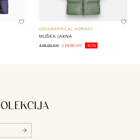
GEOGRAPHICAL NORWAY
MUŠKA JAKNA
349,00 KM
139,60 KM
-60%
KOLEKCIJA