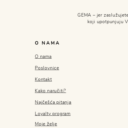
GEMA – jer zaslužujete 
koji upotpunjuju 
O NAMA
O nama
Poslovnice
Kontakt
Kako naručiti?
Najčešća pitanja
Loyalty program
Moje želje