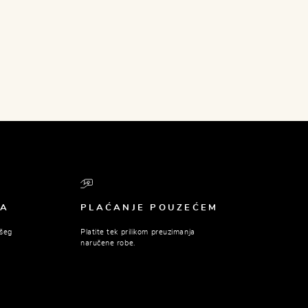
BA
PLAĆANJE POUZEĆEM
ašeg
Platite tek prilikom preuzimanja
naručene robe.