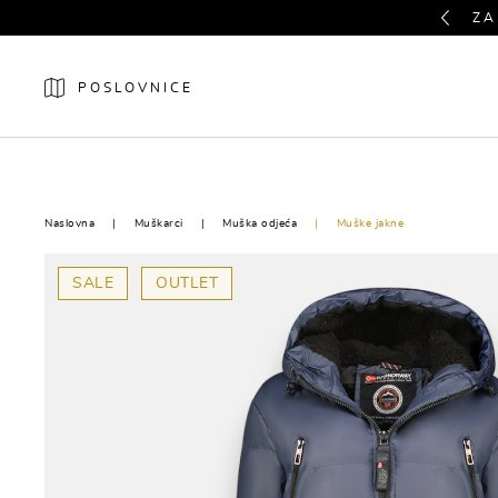
Previous
ZA
POSLOVNICE
NOVO
ŽENE
Naslovna
Muškarci
Muška odjeća
Muške jakne
SALE
OUTLET