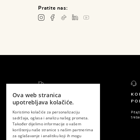
Pratite nas:
Ova web stranica
BESPLATNA DOSTAVA
KO
upotrebljava kolačiće.
PO
Za sve narudžbe preko 150 KM
dostava je besplatna.
Koristimo kolačiće za personalizaciju
Pitaj
sadržaja, oglasa i analizu našeg prometa.
treba
Također dijelimo informacije o vašem
korištenju naše stranice s našim partnerima
za oglašavanje i analitiku koji ih mogu