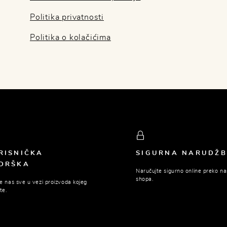
Politika privatnosti
Politika o kolačićima
RISNIČKA
SIGURNA NARUDŽ
DRŠKA
Naručujte sigurno online preko n
shopa.
te nas sve u vezi proizvoda kojeg
te.