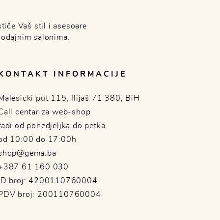
tiče Vaš stil i asesoare
rodajnim salonima.
KONTAKT INFORMACIJE
Malesicki put 115, Ilijaš 71 380, BiH
Call centar za web-shop
radi od ponedjeljka do petka
od 10:00 do 17:00h
shop@gema.ba
+387 61 160 030
ID broj: 4200110760004
PDV broj: 200110760004