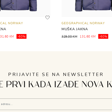
ICAL NORWAY
GEOGRAPHICAL NORWAY
KNA
MUŠKA JAKNA
31,60 KM
-60%
329,00 KM
131,60 KM
-60%
PRIJAVITE SE NA NEWSLETTER
 PRVI KADA IZAĐE NOVA 