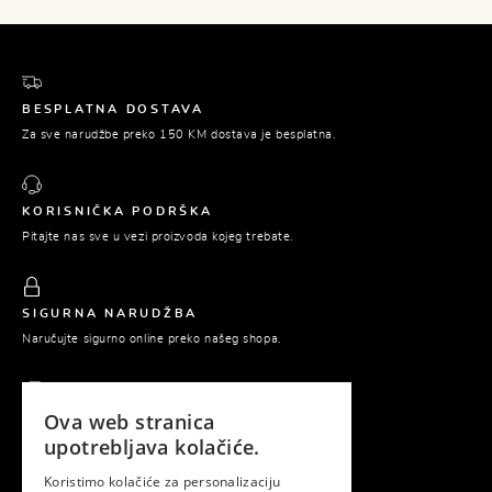
BESPLATNA DOSTAVA
Za sve narudžbe preko 150 KM dostava je besplatna.
KORISNIČKA PODRŠKA
Pitajte nas sve u vezi proizvoda kojeg trebate.
SIGURNA NARUDŽBA
Naručujte sigurno online preko našeg shopa.
Ova web stranica
PLAĆANJE POUZEĆEM
upotrebljava kolačiće.
Platite tek prilikom preuzimanja naručene robe.
Koristimo kolačiće za personalizaciju