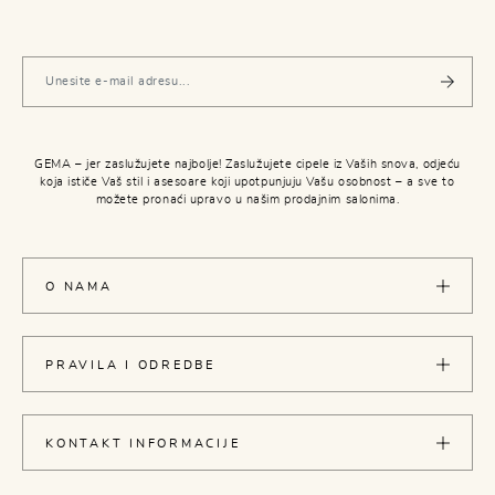
GEMA – jer zaslužujete najbolje! Zaslužujete cipele iz Vaših snova, odjeću
koja ističe Vaš stil i asesoare koji upotpunjuju Vašu osobnost – a sve to
možete pronaći upravo u našim prodajnim salonima.
O NAMA
PRAVILA I ODREDBE
KONTAKT INFORMACIJE