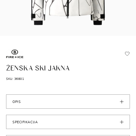
BOGNER F+I
ŽENSKA SKI JAKNA
SKU: 36801
OPIS
SPECIFIKACIJA