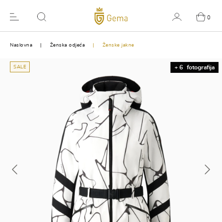
0
Naslovna
Ženska odjeća
Ženske jakne
SALE
+ 6
fotografija