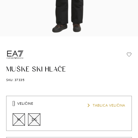
ARMANI
MUŠKE SKI HLAČE
SKU: 37335
VELIČINE
TABLICA VELIČINA
XL
2XL