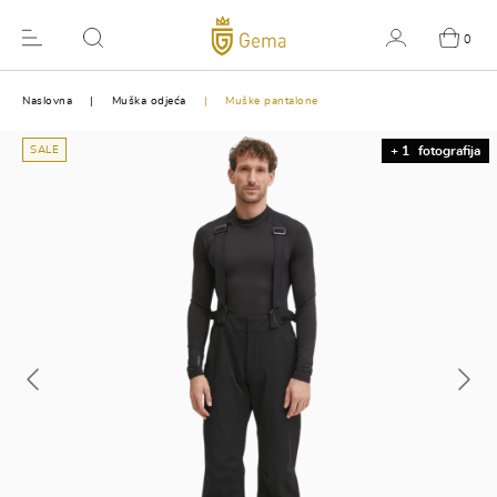
0
Naslovna
Muška odjeća
Muške pantalone
SALE
+ 1
fotografija