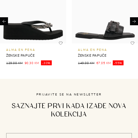
Previous
Ne
ALMA EN PENA
ALMA EN PENA
ŽENSKE PAPUČE
ŽENSKE PAPUČE
129,00 KM
90,30 KM
-30%
149,00 KM
67,05 KM
-55%
PRIJAVITE SE NA NEWSLETTER
SAZNAJTE PRVI KADA IZAĐE NOVA
KOLEKCIJA