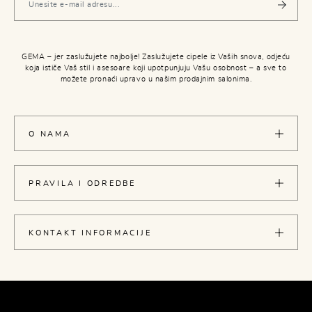
GEMA – jer zaslužujete najbolje! Zaslužujete cipele iz Vaših snova, odjeću
koja ističe Vaš stil i asesoare koji upotpunjuju Vašu osobnost – a sve to
možete pronaći upravo u našim prodajnim salonima.
O NAMA
PRAVILA I ODREDBE
KONTAKT INFORMACIJE