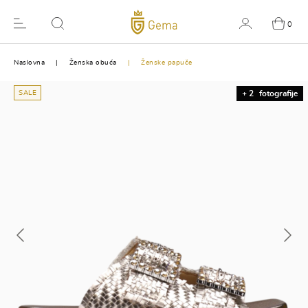
0
Naslovna
Ženska obuća
Ženske papuče
SALE
+ 2
fotografije