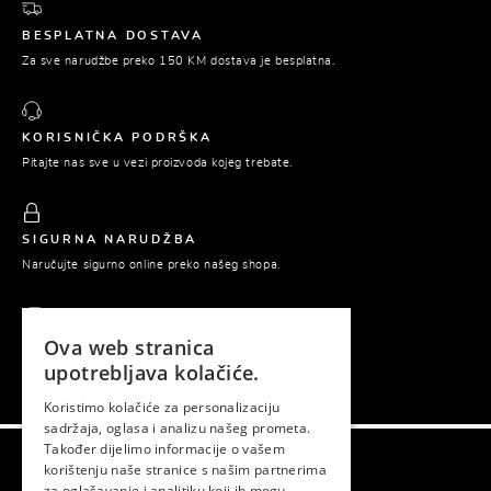
BESPLATNA DOSTAVA
Za sve narudžbe preko 150 KM dostava je besplatna.
KORISNIČKA PODRŠKA
Pitajte nas sve u vezi proizvoda kojeg trebate.
SIGURNA NARUDŽBA
Naručujte sigurno online preko našeg shopa.
Ova web stranica
PLAĆANJE POUZEĆEM
upotrebljava kolačiće.
Platite tek prilikom preuzimanja naručene robe.
Koristimo kolačiće za personalizaciju
sadržaja, oglasa i analizu našeg prometa.
Također dijelimo informacije o vašem
korištenju naše stranice s našim partnerima
Gema © 2026. Sva prava zadržana.
za oglašavanje i analitiku koji ih mogu