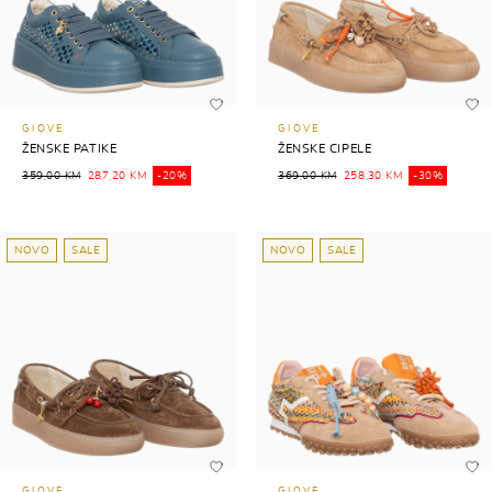
GIOVE
GIOVE
ŽENSKE PATIKE
ŽENSKE CIPELE
359,00 KM
287,20 KM
-20%
369,00 KM
258,30 KM
-30%
NOVO
SALE
NOVO
SALE
GIOVE
GIOVE