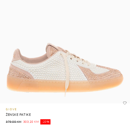
GIOVE
ŽENSKE PATIKE
379,00 KM
303,20 KM
-20%