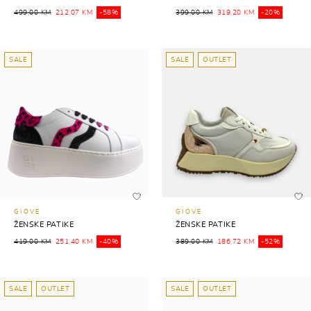
499,00 KM
212,07 KM
-58%
399,00 KM
319,20 KM
-20%
SALE
SALE
OUTLET
GIOVE
GIOVE
ŽENSKE PATIKE
ŽENSKE PATIKE
419,00 KM
251,40 KM
-40%
389,00 KM
186,72 KM
-52%
SALE
OUTLET
SALE
OUTLET