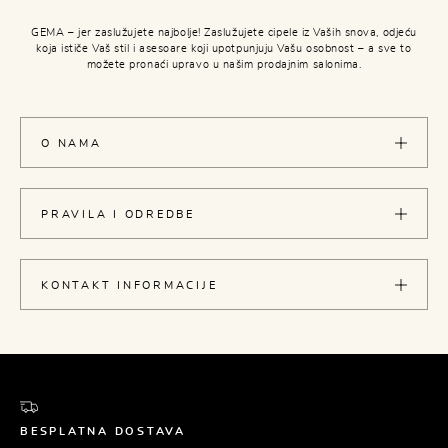
GEMA – jer zaslužujete najbolje! Zaslužujete cipele iz Vaših snova, odjeću
koja ističe Vaš stil i asesoare koji upotpunjuju Vašu osobnost – a sve to
možete pronaći upravo u našim prodajnim salonima.
O NAMA
PRAVILA I ODREDBE
KONTAKT INFORMACIJE
BESPLATNA DOSTAVA