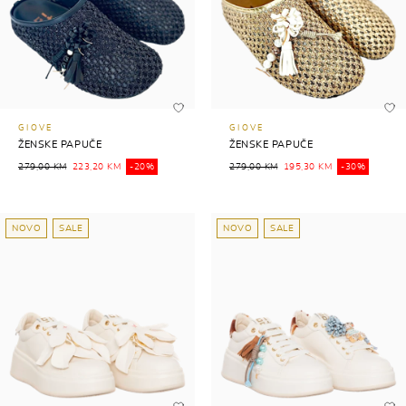
GIOVE
GIOVE
ŽENSKE PAPUČE
ŽENSKE PAPUČE
279,00 KM
223,20 KM
-20%
279,00 KM
195,30 KM
-30%
NOVO
SALE
NOVO
SALE