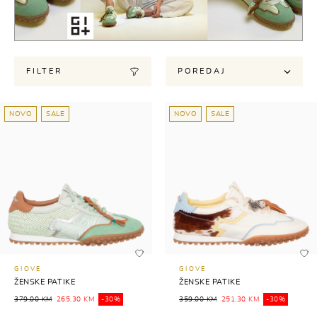
FILTER
POREDAJ
NOVO
SALE
NOVO
SALE
GIOVE
GIOVE
ŽENSKE PATIKE
ŽENSKE PATIKE
379,00 KM
265,30 KM
-30%
359,00 KM
251,30 KM
-30%