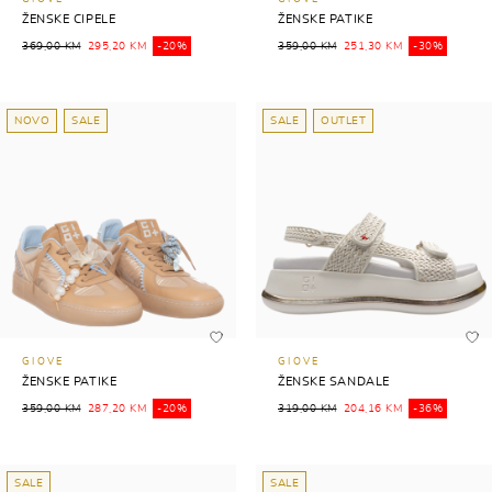
ŽENSKE CIPELE
ŽENSKE PATIKE
369,00 KM
295,20 KM
-20%
359,00 KM
251,30 KM
-30%
NOVO
SALE
SALE
OUTLET
GIOVE
GIOVE
ŽENSKE PATIKE
ŽENSKE SANDALE
359,00 KM
287,20 KM
-20%
319,00 KM
204,16 KM
-36%
SALE
SALE